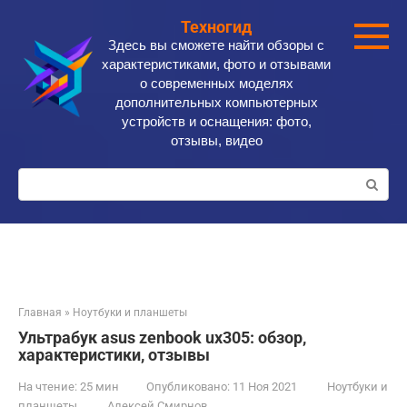
Перейти
Техногид
к
Здесь вы сможете найти обзоры с
контенту
характеристиками, фото и отзывами
о современных моделях
дополнительных компьютерных
устройств и оснащения: фото,
отзывы, видео
Поиск:
Главная
»
Ноутбуки и планшеты
Ультрабук asus zenbook ux305: обзор,
характеристики, отзывы
На чтение:
25 мин
Опубликовано:
11 Ноя 2021
Ноутбуки и
планшеты
Алексей Смирнов