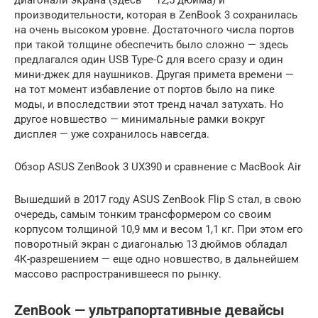
диагонали экрана (здесь — 12,5 дюйма) и
производительности, которая в ZenBook 3 сохранилась
на очень высоком уровне. Достаточного числа портов
при такой толщине обеспечить было сложно — здесь
предлагался один USB Type-C для всего сразу и один
мини-джек для наушников. Другая примета времени —
на тот момент избавление от портов было на пике
моды, и впоследствии этот тренд начал затухать. Но
другое новшество — минимальные рамки вокруг
дисплея — уже сохранилось навсегда.
Обзор ASUS ZenBook 3 UX390 и сравнение с MacBook Air
Вышедший в 2017 году ASUS ZenBook Flip S стал, в свою
очередь, самым тонким трансформером со своим
корпусом толщиной 10,9 мм и весом 1,1 кг. При этом его
поворотный экран c диагональю 13 дюймов обладал
4К-разрешением — еще одно новшество, в дальнейшем
массово распространившееся по рынку.
ZenBook — ультрапортативные девайсы