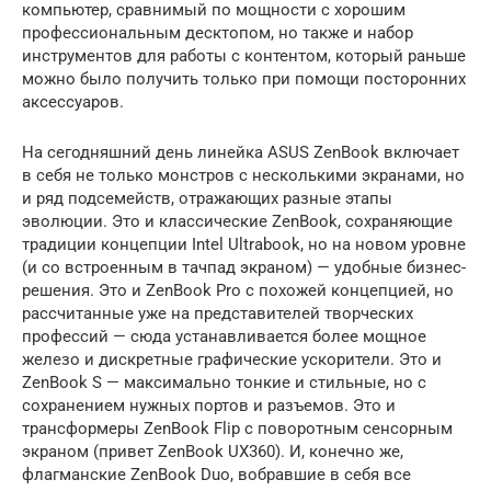
компьютер, сравнимый по мощности с хорошим
профессиональным десктопом, но также и набор
инструментов для работы с контентом, который раньше
можно было получить только при помощи посторонних
аксессуаров.
На сегодняшний день линейка ASUS ZenBook включает
в себя не только монстров с несколькими экранами, но
и ряд подсемейств, отражающих разные этапы
эволюции. Это и классические ZenBook, сохраняющие
традиции концепции Intel Ultrabook, но на новом уровне
(и со встроенным в тачпад экраном) — удобные бизнес-
решения. Это и ZenBook Pro с похожей концепцией, но
рассчитанные уже на представителей творческих
профессий — сюда устанавливается более мощное
железо и дискретные графические ускорители. Это и
ZenBook S — максимально тонкие и стильные, но с
сохранением нужных портов и разъемов. Это и
трансформеры ZenBook Flip с поворотным сенсорным
экраном (привет ZenBook UX360). И, конечно же,
флагманские ZenBook Duo, вобравшие в себя все