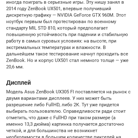
иногда поиграть в серьезные игры. Эту нишу занял в
2014 году ZenBook UX501, впервые получивший
дискретную графику — NVIDIA GeForce GTX 960M. Этот
ноутбук первым был протестирован по военному
стандарту MIL STD 810, который предполагает
повышенную устойчивость при падении и стабильную
работу в самых суровых условиях: на высоте, при
экстремальных температурах и влажности. В
дальнейшем такое тестирование начнут проходить все
ZenBook. Но и корпус UX501 стал немного толще — уже
20,6 мм.
Дисплей
Модель Asus ZenBook UX305 FI поставляется на рынок с
двумя вариантами дисплеев. У них может быть
разрешение либо FullHD, либо 2К. Тут уже придется
выбирать пользователю. Справедливости ради стоит
отметить, что даже с FullHD при таком размере (а
именно 13,3 дюйма) картинка получается достаточно
четкой, и для большинства не возникнет
необходимости в большем количестве пикселей на