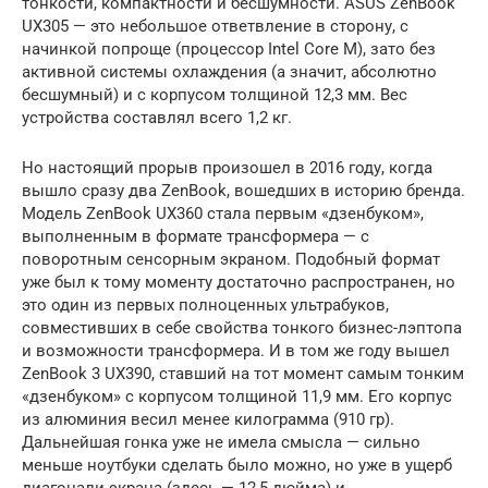
тонкости, компактности и бесшумности. ASUS ZenBook
UX305 — это небольшое ответвление в сторону, с
начинкой попроще (процессор Intel Core M), зато без
активной системы охлаждения (а значит, абсолютно
бесшумный) и с корпусом толщиной 12,3 мм. Вес
устройства составлял всего 1,2 кг.
Но настоящий прорыв произошел в 2016 году, когда
вышло сразу два ZenBook, вошедших в историю бренда.
Модель ZenBook UX360 стала первым «дзенбуком»,
выполненным в формате трансформера — с
поворотным сенсорным экраном. Подобный формат
уже был к тому моменту достаточно распространен, но
это один из первых полноценных ультрабуков,
совместивших в себе свойства тонкого бизнес-лэптопа
и возможности трансформера. И в том же году вышел
ZenBook 3 UX390, ставший на тот момент самым тонким
«дзенбуком» с корпусом толщиной 11,9 мм. Его корпус
из алюминия весил менее килограмма (910 гр).
Дальнейшая гонка уже не имела смысла — сильно
меньше ноутбуки сделать было можно, но уже в ущерб