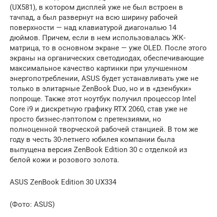
(UX581), в котором дисплей уже не был встроен в
тачпад, а был развернут на всю ширину рабочей
поверхности — над клавиатурой диагональю 14
дюймов. Причем, если в нем использовалась ЖК-
матрица, то в основном экране — уже OLED. После этого
экраны на органических светодиодах, обеспечивающие
максимальное качество картинки при улучшенном
энергопотреблении, ASUS будет устанавливать уже не
только в элитарные ZenBook Duo, но и в «дзенбуки»
попроще. Также этот ноутбук получил процессор Intel
Core i9 и дискретную графику RTX 2060, став уже не
просто бизнес-лэптопом с претензиями, но
полноценной творческой рабочей станцией. В том же
году в честь 30-летнего юбилея компании была
выпущена версия ZenBook Edition 30 с отделкой из
белой кожи и розового золота.
ASUS ZenBook Edition 30 UX334
(Фото: ASUS)