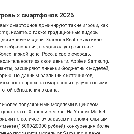
гровых смартфонов 2026
овых смартфонов доминируют такие игроки, как
dmi), Realme, а также традиционные лидеры
 доступные модели. Xiaomi и Realme активно
енообразования, предлагая устройства с
лее низкой цене. Poco, в свою очередь,
одительности за свои деньги. Apple и Samsung,
рианты, расширяют линейки бюджетных моделей,
орию. По данным различных источников,
дается рост спроса на смартфоны с улучшенными
тотой обновления экрана.
наиболее популярными моделями в ценовом
тройства от Xiaomi и Realme. На Yandex.Market
зиции по количеству заказов и положительным
гменте (15000-20000 рублей) конкуренция более
активно продаются модели от Samsung и даже