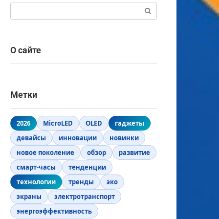
Поиск:
О сайте
Метки
2026
MicroLED
OLED
гаджеты
девайсы
инновации
новинки
новое поколение
обзор
развитие
смарт-часы
тенденции
технологии
тренды
эко
экраны
электротранспорт
энергоэффективность