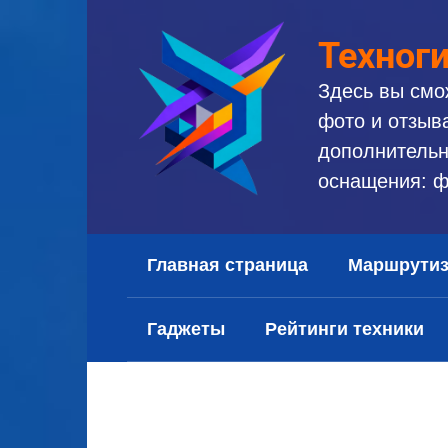
Перейти
к
Техног
контенту
Здесь вы смо
фото и отзыв
дополнительн
оснащения: ф
Главная страница
Маршрути
Гаджеты
Рейтинги техники