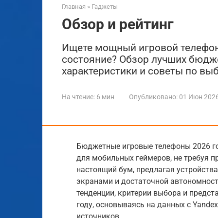
Главная
»
Гаджеты
Обзор и рейтинг
Ищете мощный игровой телефон,
состояние? Обзор лучших бюдже
характеристики и советы по вы
На чтение:
6 мин
Опубликовано:
01 Июн 202
Бюджетные игровые телефоны 2026 г
для мобильных геймеров, не требуя п
настоящий бум, предлагая устройств
экранами и достаточной автономнос
тенденции, критерии выбора и предст
году, основываясь на данных с Yandex.
источников.