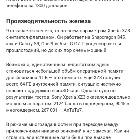
телефона за 1300 долларов.
Производительность железа
Что касается железа, то по всем параметрам Xperia XZ3
считается флагманом. Он работает на Snapdragon 845,
как и Galaxy S9, OnePlus 6 и LG G7. Процессор хоть и
прошлогодний, но до сих пор очень мощный.
Возможно, единственным недостатком здесь
становиться небольшой объём оперативной памяти –
для флагмана 4 ГБ — это немного. Ещё XZ3 получил
всего 64 ГБ внутренней памяти, ситуацию частично
спасает поддержка microSD-карт. Однако судя по
результатам тестов, Sony Xperia XZ3 оказался довольно
мощным аппаратом: 2124 балла в одноядерном, 9045 в
многоядерном, 267 001 — AnTuTu7.
В режиме многозадачности и при переходе между
приложениями никаких заиканий я не замечал. Как ни
странно, единственные лаги были при вызове