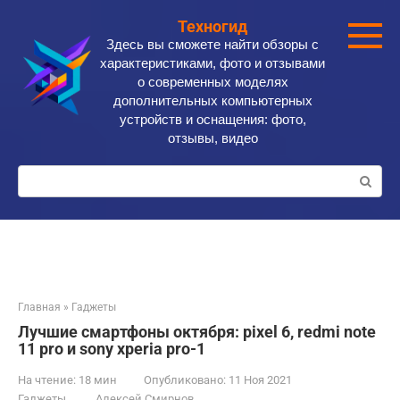
Перейти
Техногид
к
Здесь вы сможете найти обзоры с
контенту
характеристиками, фото и отзывами
о современных моделях
дополнительных компьютерных
устройств и оснащения: фото,
отзывы, видео
Поиск:
Главная
»
Гаджеты
Лучшие смартфоны октября: pixel 6, redmi note
11 pro и sony xperia pro-1
На чтение:
18 мин
Опубликовано:
11 Ноя 2021
Гаджеты
Алексей Смирнов