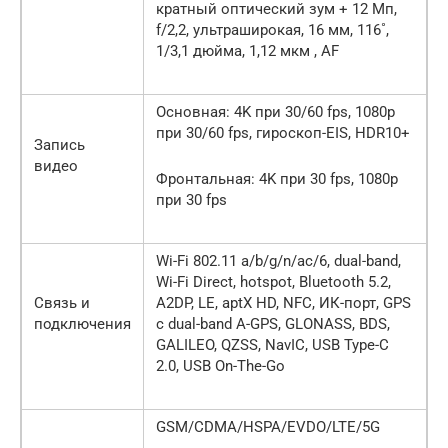
кратный оптический зум + 12 Мп,
f/2,2, ультраширокая, 16 мм, 116˚,
1/3,1 дюйма, 1,12 мкм , AF
Основная: 4K при 30/60 fps, 1080p
при 30/60 fps, гироскоп-EIS, HDR10+
Запись
видео
Фронтальная: 4K при 30 fps, 1080p
при 30 fps
Wi-Fi 802.11 a/b/g/n/ac/6, dual-band,
Wi-Fi Direct, hotspot, Bluetooth 5.2,
Связь и
A2DP, LE, aptX HD, NFC, ИК-порт, GPS
подключения
c dual-band A-GPS, GLONASS, BDS,
GALILEO, QZSS, NavIC, USB Type-C
2.0, USB On-The-Go
GSM/CDMA/HSPA/EVDO/LTE/5G