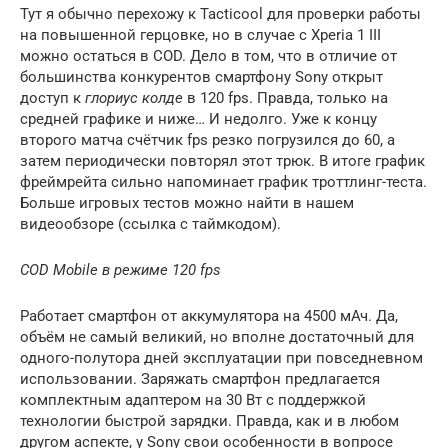
Тут я обычно перехожу к Tacticool для проверки работы
на повышенной герцовке, но в случае с Xperia 1 III
можно остаться в COD. Дело в том, что в отличие от
большинства конкурентов смартфону Sony открыт
доступ к
глориус колде
в 120 fps. Правда, только на
средней графике и ниже… И недолго. Уже к концу
второго матча счётчик fps резко погрузился до 60, а
затем периодически повторял этот трюк. В итоге график
фреймрейта сильно напоминает график троттлинг-теста.
Больше игровых тестов можно найти в нашем
видеообзоре (ссылка с таймкодом).
COD Mobile в режиме 120 fps
Работает смартфон от аккумулятора на 4500 мАч. Да,
объём не самый великий, но вполне достаточный для
одного-полутора дней эксплуатации при повседневном
использовании. Заряжать смартфон предлагается
комплектным адаптером на 30 Вт с поддержкой
технологии быстрой зарядки. Правда, как и в любом
другом аспекте, у Sony свои особенности в вопросе