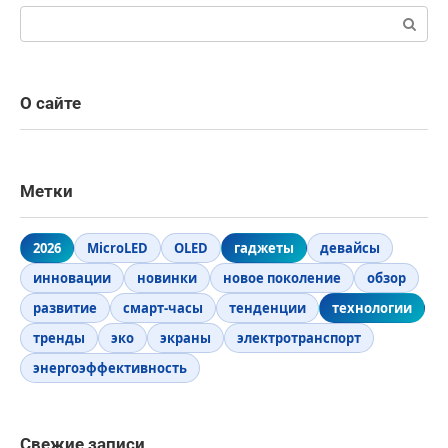
Поиск:
О сайте
Метки
2026
MicroLED
OLED
гаджеты
девайсы
инновации
новинки
новое поколение
обзор
развитие
смарт-часы
тенденции
технологии
тренды
эко
экраны
электротранспорт
энергоэффективность
Свежие записи