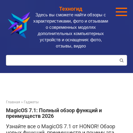
Перейти
Техногид
к
Здесь вы сможете найти обзоры с
контенту
характеристиками, фото и отзывами
о современных моделях
дополнительных компьютерных
устройств и оснащения: фото,
отзывы, видео
Поиск:
Главная
»
Гаджеты
MagicOS 7.1: Полный обзор функций и
преимуществ 2026
Узнайте все о MagicOS 7.1 от HONOR! Обзор
новых функций, преимуществ и почему эта