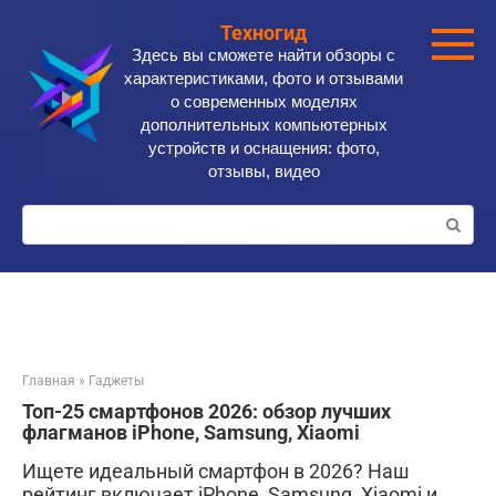
Перейти
Техногид
к
Здесь вы сможете найти обзоры с
контенту
характеристиками, фото и отзывами
о современных моделях
дополнительных компьютерных
устройств и оснащения: фото,
отзывы, видео
Поиск:
Главная
»
Гаджеты
Топ-25 смартфонов 2026: обзор лучших
флагманов iPhone, Samsung, Xiaomi
Ищете идеальный смартфон в 2026? Наш
рейтинг включает iPhone, Samsung, Xiaomi и