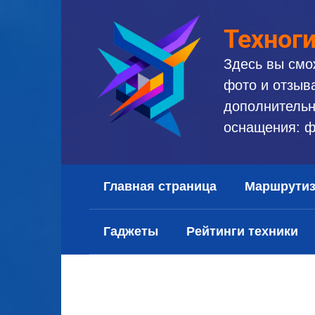
Перейти
к
Техног
контенту
Здесь вы смо
фото и отзыв
дополнительн
оснащения: ф
Главная страница
Маршрути
Гаджеты
Рейтинги техники