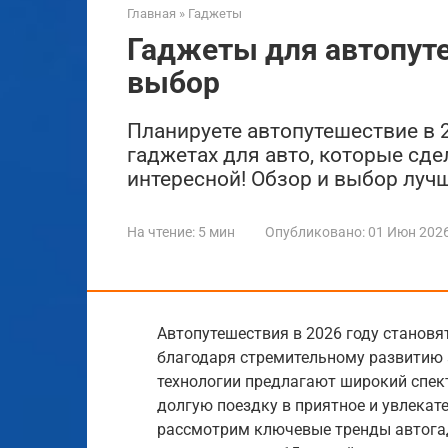
Главная
»
Гаджеты
Гаджеты для автопуте
выбор
Планируете автопутешествие в 
гаджетах для авто, которые сде
интересной! Обзор и выбор лучш
На чтение:
5 мин
Опубликовано:
01 Июн 202
Автопутешествия в 2026 году станов
благодаря стремительному развитию
технологии предлагают широкий спек
долгую поездку в приятное и увлекат
рассмотрим ключевые тренды автогад