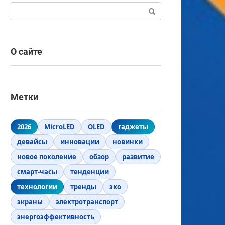
Поиск:
О сайте
Метки
2026
MicroLED
OLED
гаджеты
девайсы
инновации
новинки
новое поколение
обзор
развитие
смарт-часы
тенденции
технологии
тренды
эко
экраны
электротранспорт
энергоэффективность