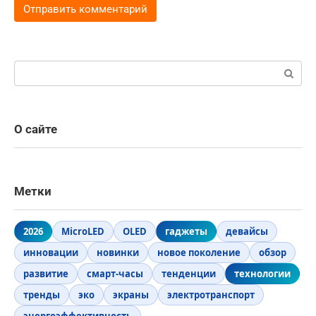
Поиск:
О сайте
Метки
2026
MicroLED
OLED
гаджеты
девайсы
инновации
новинки
новое поколение
обзор
развитие
смарт-часы
тенденции
технологии
тренды
эко
экраны
электротранспорт