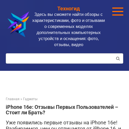
Перейти
Техногид
к
Здесь вы сможете найти обзоры с
контенту
характеристиками, фото и отзывами
о современных моделях
дополнительных компьютерных
устройств и оснащения: фото,
отзывы, видео
Поиск:
Главная
»
Гаджеты
iPhone 16e: Отзывы Первых Пользователей –
Стоит ли Брать?
Уже появились первые отзывы на iPhone 16e!
Разбираемся, чем он отличается от iPhone 16, и