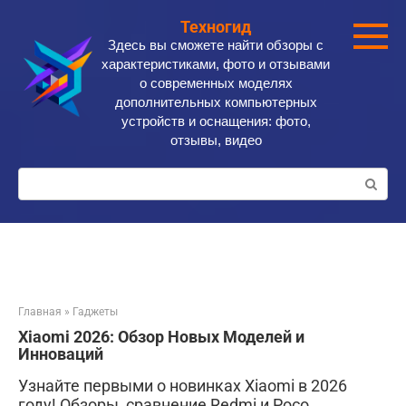
Перейти
Техногид
к
Здесь вы сможете найти обзоры с
контенту
характеристиками, фото и отзывами
о современных моделях
дополнительных компьютерных
устройств и оснащения: фото,
отзывы, видео
Поиск:
Главная
»
Гаджеты
Xiaomi 2026: Обзор Новых Моделей и
Инноваций
Узнайте первыми о новинках Xiaomi в 2026
году! Обзоры, сравнение Redmi и Poco,