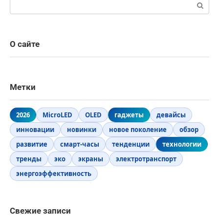
Поиск:
О сайте
Метки
2026
MicroLED
OLED
гаджеты
девайсы
инновации
новинки
новое поколение
обзор
развитие
смарт-часы
тенденции
технологии
тренды
эко
экраны
электротранспорт
энергоэффективность
Свежие записи