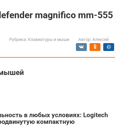
efender magnifico mm-555
Рубрика:
Клавиатуры и мыши
Автор:
Алексей
 мышей
ность в любых условиях: Logitech
продвинутую компактную