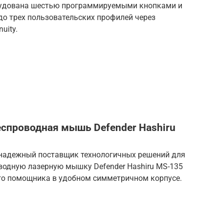
рудована шестью программируемыми кнопками и
до трех пользовательских профилей через
uity.
еспроводная мышь Defender Hashiru
r, надежный поставщик технологичных решений для
водную лазерную мышку Defender Hashiru MS-135
ого помощника в удобном симметричном корпусе.