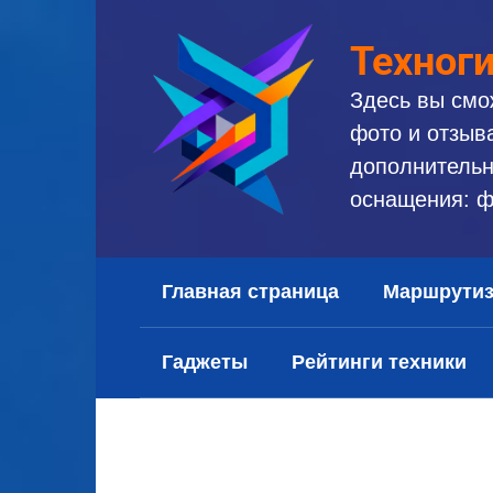
Перейти
к
Техног
контенту
Здесь вы смо
фото и отзыв
дополнительн
оснащения: ф
Главная страница
Маршрути
Гаджеты
Рейтинги техники