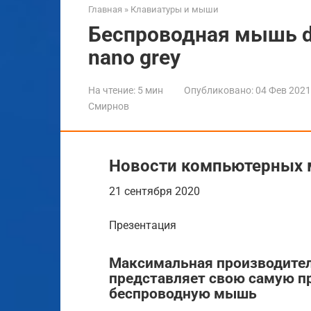
Главная
»
Клавиатуры и мыши
Беспроводная мышь d
nano grey
На чтение:
5 мин
Опубликовано:
04 Фев 2021
Смирнов
Новости компьютерных
21 сентября 2020
Презентация
Максимальная производитель
представляет свою самую 
беспроводную мышь