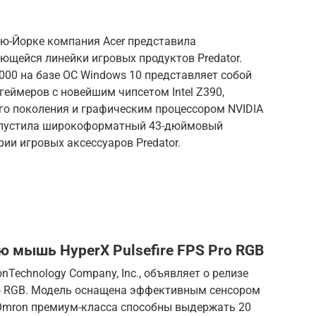
ью-Йорке компания Acer представила
ющейся линейки игровых продуктов Predator.
5000 на базе ОС Windows 10 представляет собой
еймеров с новейшим чипсетом Intel Z390,
того поколения и графическим процессором NVIDIA
 выпустила широкоформатный 43-дюймовый
рии игровых аксессуаров Predator.
ю мышь HyperX Pulsefire FPS Pro RGB
nTechnology Company, Inc., объявляет о релизе
Pro RGB. Модель оснащена эффективным сенсором
 Omron премиум-класса способны выдержать 20