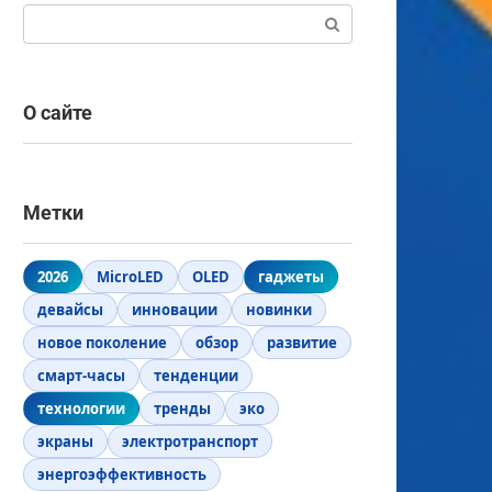
Поиск:
О сайте
Метки
2026
MicroLED
OLED
гаджеты
девайсы
инновации
новинки
новое поколение
обзор
развитие
смарт-часы
тенденции
технологии
тренды
эко
экраны
электротранспорт
энергоэффективность