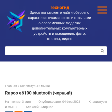
Перейти
Техногид
к
Здесь вы сможете найти обзоры с
контенту
характеристиками, фото и отзывами
о современных моделях
дополнительных компьютерных
устройств и оснащения: фото,
отзывы, видео
Поиск:
Главная
»
Клавиатуры и мыши
Rapoo e6100 bluetooth (черный)
На чтение:
3 мин
Опубликовано:
04 Фев 2021
Клавиатуры
и мыши
Алексей Смирнов