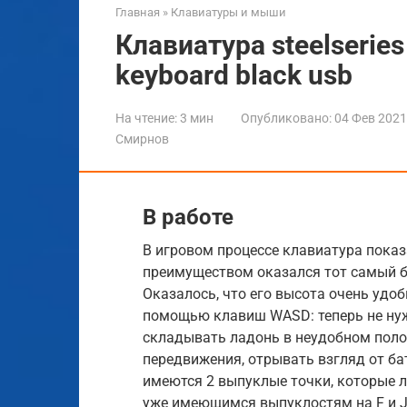
Главная
»
Клавиатуры и мыши
Клавиатура steelseries
keyboard black usb
На чтение:
3 мин
Опубликовано:
04 Фев 2021
Смирнов
В работе
В игровом процессе клавиатура показ
преимуществом оказался тот самый б
Оказалось, что его высота очень удо
помощью клавиш WASD: теперь не нуж
складывать ладонь в неудобном поло
передвижения, отрывать взгляд от бат
имеются 2 выпуклые точки, которые л
уже имеющимся выпуклостям на F и J