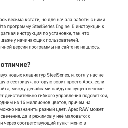
сь весьма кстати, но для начала работы с ними
а программу SteelSeries Engine. В инструкции к
краткая инструкция по установке, так что
ь даже у начинающих пользователей.
ычной версии программы на сайте не нашлось.
 отличие?
х новых клавиатур SteelSeries, и, хотя у нас не
ую сестрицу», которую зовут просто Apex, если
айта, между девайсами найдутся существенные
ет действительно гибкого управления подсветкой,
 одним из 16 миллионов цветов, причем на
можно назначить разный цвет. Apex RAW может
свечение, да и режимов у неё маловато: с
 через соответствующий пункт меню в