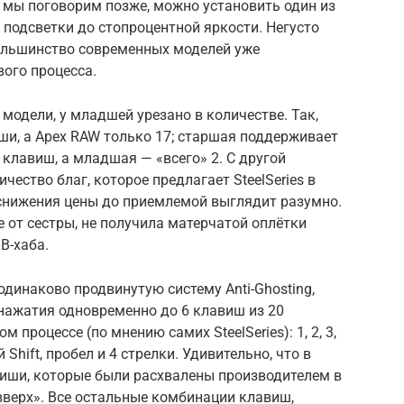
 мы поговорим позже, можно установить один из
 подсветки до стопроцентной яркости. Негусто
большинство современных моделей уже
вого процесса.
 модели, у младшей урезано в количестве. Так,
ши, а Apex RAW только 17; старшая поддерживает
клавиш, а младшая — «всего» 2. С другой
чество благ, которое предлагает SteelSeries в
 снижения цены до приемлемой выглядит разумно.
е от сестры, не получила матерчатой оплётки
B-хаба.
одинаково продвинутую систему Anti-Ghosting,
нажатия одновременно до 6 клавиш из 20
 процессе (по мнению самих SteelSeries): 1, 2, 3,
левый Shift, пробел и 4 стрелки. Удивительно, что в
виши, которые были расхвалены производителем в
 вверх». Все остальные комбинации клавиш,