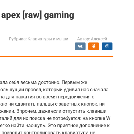
 apex [raw] gaming
Рубрика:
Клавиатуры и мыши
Автор:
Алексей
ала себя весьма достойно. Первым же
ольшущий пробел, который удивил нас сначала.
бна для нажатия во время передвижения с
но ни сдвигать пальцы с заветных кнопок, ни
жении. Впрочем, даже если отпустить клавиши
алий для их поиска не потребуется: на кнопке W
егко найти наощупь. Это приятное дополнение к
 позволит контролировать клавиатуру, не