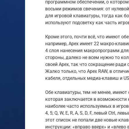
программном обеспечении, о котором
восьми режимов свечения: от нулевой
для игровой клавиатуры, тогда как 
используют подсветку как часть игро
Кроме этого, почти всё, что имеют обе
например, Apex имеет 22 макро-клави
4 слоя нанесения макропрограмм для 
стороны, далеко не всем нужно то коли
своей Apex, так что сокращение ради
Жалко только, что Apex RAW, в отличи
кабеля, отдельных медиа-клавиш и US
Обе клавиатуры, тем не менее, имеют 
которая заключается в возможности 
наиболее часто используемых в игровом
4, 5; Q, W, E, R, A, S, D, F, левый Ctrl, 
этот список не попали две новые кла
инструкции: «вправо вверх» и «влево