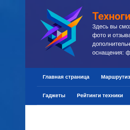
Перейти
к
Техног
контенту
Здесь вы смо
фото и отзыв
дополнительн
оснащения: ф
Главная страница
Маршрути
Гаджеты
Рейтинги техники