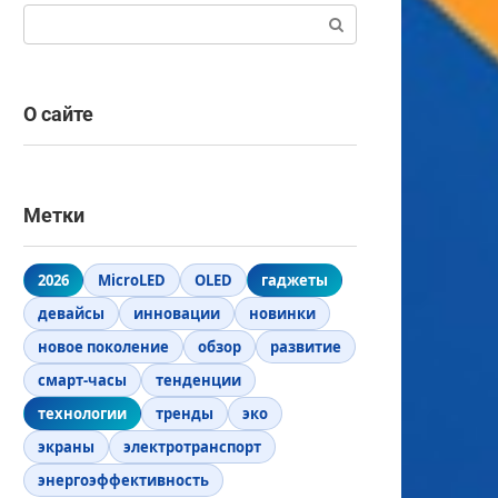
Поиск:
О сайте
Метки
2026
MicroLED
OLED
гаджеты
девайсы
инновации
новинки
новое поколение
обзор
развитие
смарт-часы
тенденции
технологии
тренды
эко
экраны
электротранспорт
энергоэффективность