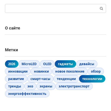
Поиск:
О сайте
Метки
2026
MicroLED
OLED
гаджеты
девайсы
инновации
новинки
новое поколение
обзор
развитие
смарт-часы
тенденции
технологии
тренды
эко
экраны
электротранспорт
энергоэффективность