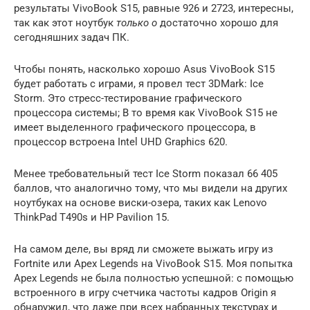
результаты VivoBook S15, равные 926 и 2723, интересны,
так как этот ноутбук
только о
достаточно хорошо для
сегодняшних задач ПК.
Чтобы понять, насколько хорошо Asus VivoBook S15
будет работать с играми, я провел тест 3DMark: Ice
Storm. Это стресс-тестирование графического
процессора системы; В то время как VivoBook S15 не
имеет выделенного графического процессора, в
процессор встроена Intel UHD Graphics 620.
Менее требовательный тест Ice Storm показал 66 405
баллов, что аналогично тому, что мы видели на других
ноутбуках на основе виски-озера, таких как Lenovo
ThinkPad T490s и HP Pavilion 15.
На самом деле, вы вряд ли сможете выжать игру из
Fortnite или Apex Legends на VivoBook S15. Моя попытка
Apex Legends не была полностью успешной: с помощью
встроенного в игру счетчика частоты кадров Origin я
обнаружил, что даже при всех набранных текстурах и