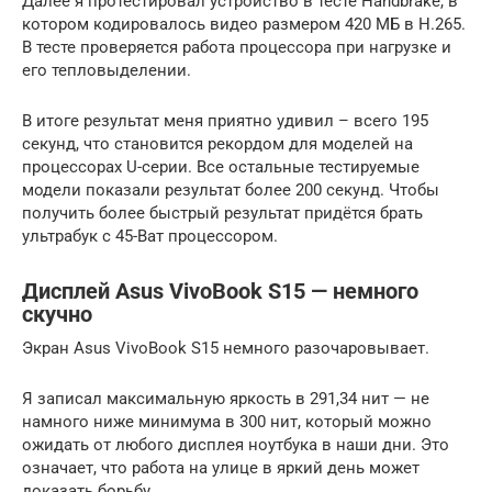
Далее я протестировал устройство в тесте Handbrake, в
котором кодировалось видео размером 420 МБ в H.265.
В тесте проверяется работа процессора при нагрузке и
его тепловыделении.
В итоге результат меня приятно удивил – всего 195
секунд, что становится рекордом для моделей на
процессорах U-серии. Все остальные тестируемые
модели показали результат более 200 секунд. Чтобы
получить более быстрый результат придётся брать
ультрабук с 45-Ват процессором.
Дисплей Asus VivoBook S15 — немного
скучно
Экран Asus VivoBook S15 немного разочаровывает.
Я записал максимальную яркость в 291,34 нит — не
намного ниже минимума в 300 нит, который можно
ожидать от любого дисплея ноутбука в наши дни. Это
означает, что работа на улице в яркий день может
доказать борьбу.