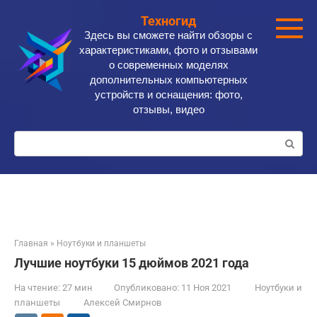
Перейти
Техногид
к
Здесь вы сможете найти обзоры с
контенту
характеристиками, фото и отзывами
о современных моделях
дополнительных компьютерных
устройств и оснащения: фото,
отзывы, видео
Поиск:
Главная
»
Ноутбуки и планшеты
Лучшие ноутбуки 15 дюймов 2021 года
На чтение:
27 мин
Опубликовано:
11 Ноя 2021
Ноутбуки и
планшеты
Алексей Смирнов