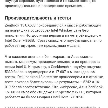
ноутбук хороший, пусть железо и не самое новое, но
производительное и проверенное временем.
Производительность и тесты
ZenBook 15 UX533 присоединился к массе, работающей
на новейших процессорах Intel Whiskey Lake 8-го
поколения. Но, доступна версия и на четырёхъядерном
Intel Core i7-8565U. Сразу скажу, что ноутбук однозначно
работает шустрее, чем предыдущая модель.
Что касается оценок в бенчмарках, то Asus смогла
выжать максимум производительности из процессора
серии Intel U. К примеру, в Geekbench 4 ноутбук получил
5330 балла в одноядерном и 17 607 в многоядерном
тестах. Dell Inspiron 13 с тем же процессором и в этом же
тесте показал более скромные результаты – 5242 и 16
019 балла соответственно. Что интересно, Asus ZenBook
15 UX533 смог обойти даже HP Spectre x350 15, который
работает на более мощном Intel Core i7-8705G.