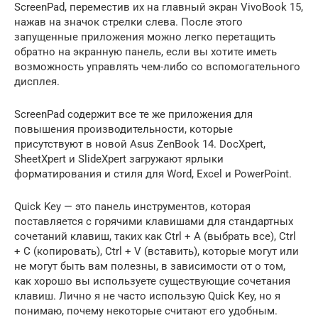
ScreenPad, переместив их на главный экран VivoBook 15,
нажав на значок стрелки слева. После этого
запущенные приложения можно легко перетащить
обратно на экранную панель, если вы хотите иметь
возможность управлять чем-либо со вспомогательного
дисплея.
ScreenPad содержит все те же приложения для
повышения производительности, которые
присутствуют в новой Asus ZenBook 14. DocXpert,
SheetXpert и SlideXpert загружают ярлыки
форматирования и стиля для Word, Excel и PowerPoint.
Quick Key — это панель инструментов, которая
поставляется с горячими клавишами для стандартных
сочетаний клавиш, таких как Ctrl + A (выбрать все), Ctrl
+ C (копировать), Ctrl + V (вставить), которые могут или
не могут быть вам полезны, в зависимости от о том,
как хорошо вы используете существующие сочетания
клавиш. Лично я не часто использую Quick Key, но я
понимаю, почему некоторые считают его удобным.