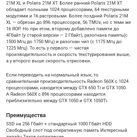
21M XL и Polaris 21M XT. Более ранний Polaris 21M XT
обладает полными 1024 процессорами, 64 текстурными
модулями и 16 растровыми. Более поздний Polaris 21M
XL — обрезан до 896 процессоров, 56 TMUs, но с теми же
16 ROP. Но при этом, второму добавлено памяти до
4Гбайт (у старой версии — 2 Гбайт), разогнана память(с
1500 Мгц до 1750 Мгц) и разогнан чип (с 1175 Мгц до
1225 Мгц). То есть у первого — чистая
производительность и скорость текстурирования выше,
а у второго выше скорость отрисовки.
Если переводить на нормальный язык, то
сравнительная производительность Radeon 560X с 1024
процессорами, находится между GTX 650 Ti и GTX 1050.
А Radeon 560X с 896 процессорами находится
приблизительно между GTX 1050 и GTX 1050Ti.
Преимущества
SSD на 256 Гбайт + стандартный 1000 Гбайт HDD
Свободный слот под оперативную память Интересный
дизайн Тихое охлаждение