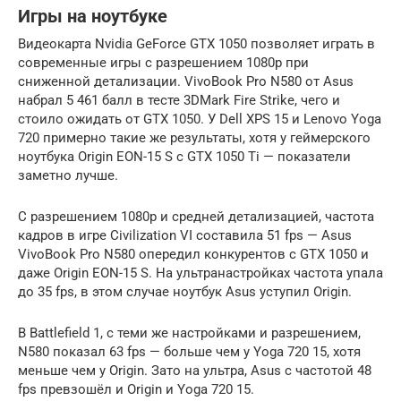
Игры на ноутбуке
Видеокарта Nvidia GeForce GTX 1050 позволяет играть в
современные игры с разрешением 1080p при
сниженной детализации. VivoBook Pro N580 от Asus
набрал 5 461 балл в тесте 3DMark Fire Strike, чего и
стоило ожидать от GTX 1050. У Dell XPS 15 и Lenovo Yoga
720 примерно такие же результаты, хотя у геймерского
ноутбука Origin EON-15 S с GTX 1050 Ti — показатели
заметно лучше.
С разрешением 1080p и средней детализацией, частота
кадров в игре Civilization VI составила 51 fps — Asus
VivoBook Pro N580 опередил конкурентов с GTX 1050 и
даже Origin EON-15 S. На ультранастройках частота упала
до 35 fps, в этом случае ноутбук Asus уступил Origin.
В Battlefield 1, с теми же настройками и разрешением,
N580 показал 63 fps — больше чем у Yoga 720 15, хотя
меньше чем у Origin. Зато на ультра, Asus с частотой 48
fps превзошёл и Origin и Yoga 720 15.