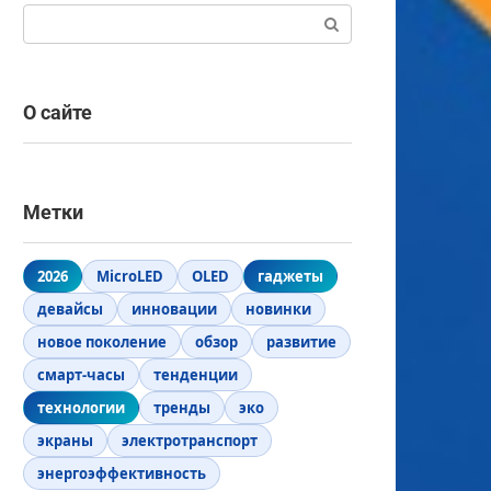
Поиск:
О сайте
Метки
2026
MicroLED
OLED
гаджеты
девайсы
инновации
новинки
новое поколение
обзор
развитие
смарт-часы
тенденции
технологии
тренды
эко
экраны
электротранспорт
энергоэффективность