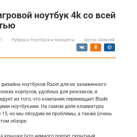
 игровой ноутбук 4k со всей
тью
21
Рубрика:
Ноутбуки и планшеты
Автор:
Алексей
дизайна ноутбуков Razer для их заниженного
онких корпусов, удобных для рюкзаков, и
дует из того, что компания перемещает Blade
ущими ноутбуками. На самом деле клавиатура
e 15, но мы обсудим ее проблемы, а также (очень
том обзоре.
на крышке (что немного портит скрытный