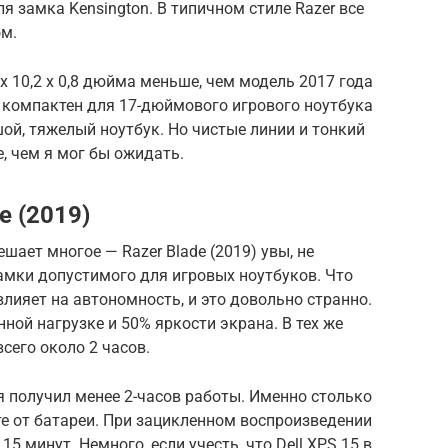
для замка Kensington. В типичном стиле Razer все
м.
 x 10,2 x 0,8 дюйма меньше, чем модель 2017 года
чно компактен для 17-дюймового игрового ноутбука
ьшой, тяжелый ноутбук. Но чистые линии и тонкий
, чем я мог бы ожидать.
e (2019)
ает многое — Razer Blade (2019) увы, не
рамки допустимого для игровых ноутбуков. Что
влияет на автономность, и это довольно странно.
нной нагрузке и 50% яркости экрана. В тех же
сего около 2 часов.
я получил менее 2-часов работы. Именно столько
оте от батареи. При зацикленном воспроизведении
15 минут. Немного, если учесть, что Dell XPS 15 в