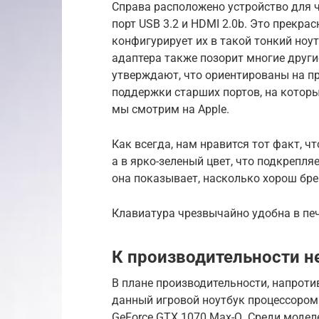
Справа расположено устройство для чте
порт USB 3.2 и HDMI 2.0b. Это прекрас
конфигурирует их в такой тонкий ноу
адаптера также позорит многие другие
утверждают, что ориентированы на пр
поддержки старших портов, на которы
мы смотрим на Apple.
Как всегда, нам нравится тот факт, 
а в ярко-зеленый цвет, что подкрепляе
она показывает, насколько хорош бре
Клавиатура чрезвычайно удобна в печ
К производительности н
В плане производительности, напротив
данный игровой ноутбук процессором I
GeForce GTX 1070 Max-Q. Среди модел