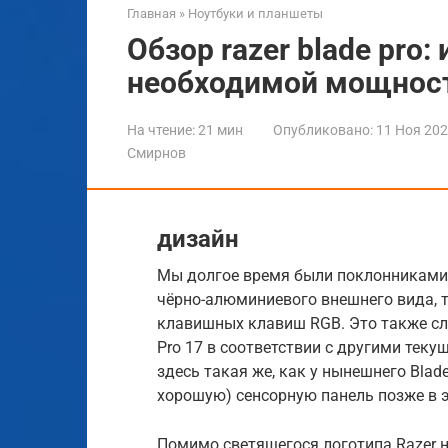
Главная
»
Ноутбуки и планшеты
Обзор razer blade pro:
необходимой мощнос
На чтение:
21 мин
Опубликовано:
11 Ноя 20
Смирнов
дизайн
Мы долгое время были поклонниками 
чёрно-алюминиевого внешнего вида, т
клавишных клавиш RGB. Это также сле
Pro 17 в соответствии с другими тек
здесь такая же, как у нынешнего Blad
хорошую) сенсорную панель позже в э
Помимо светящегося логотипа Razer 