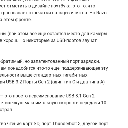
ет отметить в дизайне ноутбука, это то, что
 распознает отпечатки пальцев и пятна. Но Razer
а этом фронте.
ны (при этом все еще остается место для камеры
ов хорош. Но некоторые из USB-портов звучат
 обратимый, но запатентованный порт зарядки,
я вам понадобится что-то еще, поддерживающее эту
тельности выше стандартных гигабитных
и USB 3.2 Порты Gen 2 (один тип C и два типа A)
 — это просто переименование USB 3.1 Gen 2
теоретическую максимальную скорость передачи 10
ыстрая
о чтения карт SD, порт Thunderbolt 3, другой порт