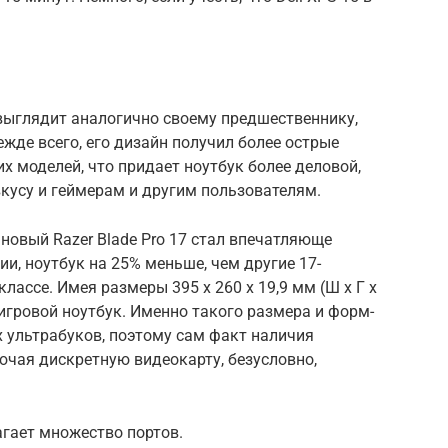
o выглядит аналогично своему предшественнику,
жде всего, его дизайн получил более острые
х моделей, что придает ноутбук более деловой,
вкусу и геймерам и другим пользователям.
 новый Razer Blade Pro 17 стал впечатляюще
и, ноутбук на 25% меньше, чем другие 17-
ассе. Имея размеры 395 х 260 х 19,9 мм (Ш х Г х
гровой ноутбук. Именно такого размера и форм-
 ультрабуков, поэтому сам факт наличия
ючая дискретную видеокарту, безусловно,
агает множество портов.