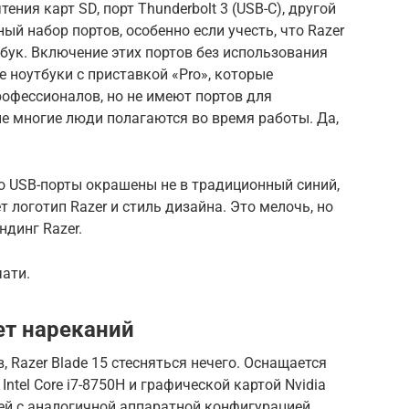
ния карт SD, порт Thunderbolt 3 (USB-C), другой
ный набор портов, особенно если учесть, что Razer
тбук. Включение этих портов без использования
 ноутбуки с приставкой «Pro», которые
офессионалов, но не имеют портов для
е многие люди полагаются во время работы. Да,
что USB-порты окрашены не в традиционный синий,
т логотип Razer и стиль дизайна. Это мелочь, но
ндинг Razer.
ати.
ет нареканий
, Razer Blade 15 стесняться нечего. Оснащается
ntel Core i7-8750H и графической картой Nvidia
ей с аналогичной аппаратной конфигурацией