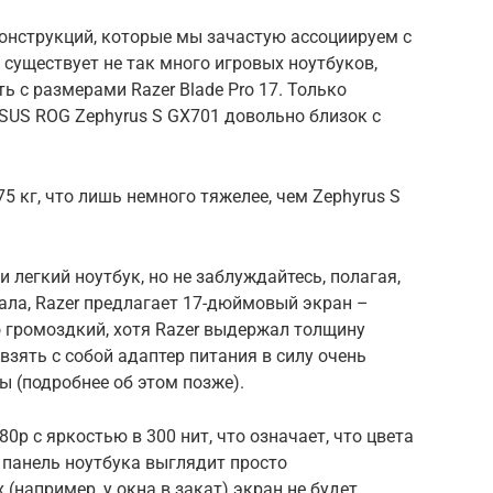
онструкций, которые мы зачастую ассоциируем с
существует не так много игровых ноутбуков,
 с размерами Razer Blade Pro 17. Только
ASUS ROG Zephyrus S GX701 довольно близок с
75 кг, что лишь немного тяжелее, чем Zephyrus S
 легкий ноутбук, но не заблуждайтесь, полагая,
ала, Razer предлагает 17-дюймовый экран –
 громоздкий, хотя Razer выдержал толщину
взять с собой адаптер питания в силу очень
 (подробнее об этом позже).
80р с яркостью в 300 нит, что означает, что цвета
 панель ноутбука выглядит просто
 (например, у окна в закат) экран не будет