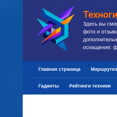
Перейти
к
Техног
контенту
Здесь вы смо
фото и отзыв
дополнительн
оснащения: ф
Главная страница
Маршрути
Гаджеты
Рейтинги техники