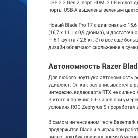
USB 3.2 Gen 2, порт HDMI 2.0B и слот 
порты USB-A выделены зеленым цвето
Новый Blade Pro 17 с диагональю 15,6
(16,7 x 11,1 x 0,9 дюйма), и достато
— 6,1 фунта / 2,8 кг. Это все еще бол
дизайн облегчают скольжение в сумке
Автономность Razer Blad
Для любого ноутбука автономность реш
удивляет. Он как раз вписывается в 
интересно, видеокарта RTX не сильно 
В итоге я получил 5-6 часов при умере
условиях ROG Zephyrus S проработал в
В самом интенсивном тесте Basemark 
продержится Blade и в играх при раб
видео, ноутбук показал время 6 часов 