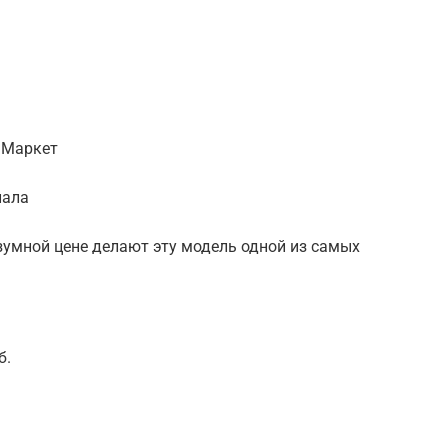
7
с.Маркет
нала
зумной цене делают эту модель одной из самых
б.