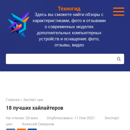
Перейти
Техногид
к
Здесь вы сможете найти обзоры с
контенту
характеристиками, фото и отзывами
о современных моделях
дополнительных компьютерных
устройств и оснащения: фото,
отзывы, видео
Поиск:
Главная
»
Эксперт цен
18 лучших хайлайтеров
На чтение:
23 мин
Опубликовано:
11 Ноя 2021
Эксперт
цен
Алексей Смирнов