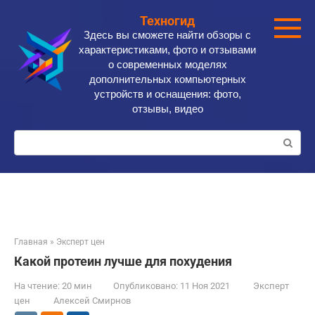
Перейти
Техногид
к
Здесь вы сможете найти обзоры с
контенту
характеристиками, фото и отзывами
о современных моделях
дополнительных компьютерных
устройств и оснащения: фото,
отзывы, видео
Поиск:
Главная
»
Эксперт цен
Какой протеин лучше для похудения
На чтение:
20 мин
Опубликовано:
11 Ноя 2021
Эксперт
цен
Алексей Смирнов