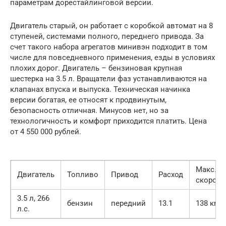
параметрам дорестайлинговой версии.
Двигатель старый, он работает с коробкой автомат на 8
ступеней, системами полного, переднего привода. За
счет такого набора агрегатов минивэн подходит в том
числе для повседневного применения, езды в условиях
плохих дорог. Двигатель – бензиновая крупная
шестерка на 3.5 л. Вращатели фаз устанавливаются на
клапанах впуска и выпуска. Техническая начинка
версии богатая, ее относят к продвинутым,
безопасность отличная. Минусов нет, но за
технологичность и комфорт приходится платить. Цена
от 4 550 000 рублей.
Макс.
Двигатель
Топливо
Привод
Расход
скорост
3.5 л, 266
бензин
передний
13.1
138 км/
л.с.