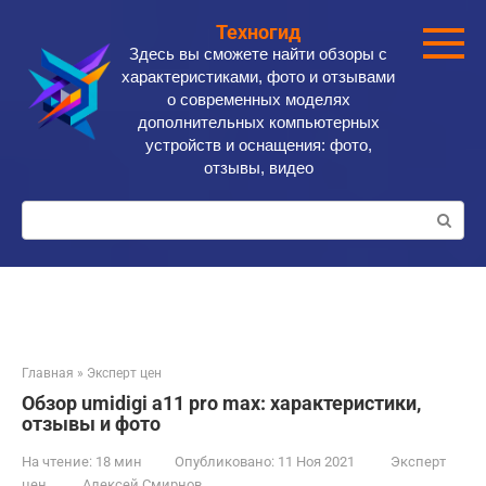
Перейти
Техногид
к
Здесь вы сможете найти обзоры с
контенту
характеристиками, фото и отзывами
о современных моделях
дополнительных компьютерных
устройств и оснащения: фото,
отзывы, видео
Поиск:
Главная
»
Эксперт цен
Обзор umidigi a11 pro max: характеристики,
отзывы и фото
На чтение:
18 мин
Опубликовано:
11 Ноя 2021
Эксперт
цен
Алексей Смирнов