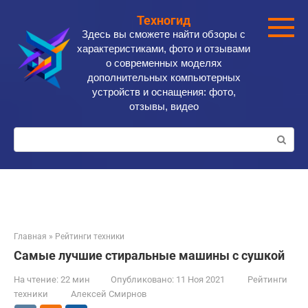
Перейти
Техногид
к
Здесь вы сможете найти обзоры с
контенту
характеристиками, фото и отзывами
о современных моделях
дополнительных компьютерных
устройств и оснащения: фото,
отзывы, видео
Поиск:
Главная
»
Рейтинги техники
Самые лучшие стиральные машины с сушкой
На чтение:
22 мин
Опубликовано:
11 Ноя 2021
Рейтинги
техники
Алексей Смирнов