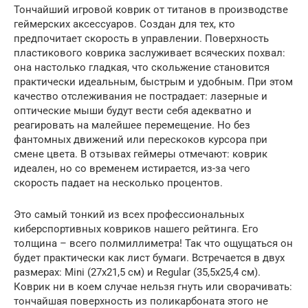
Тончайший игровой коврик от титанов в производстве
геймерских аксессуаров. Создан для тех, кто
предпочитает скорость в управлении. Поверхность
пластикового коврика заслуживает всяческих похвал:
она настолько гладкая, что скольжение становится
практически идеальным, быстрым и удобным. При этом
качество отслеживания не пострадает: лазерные и
оптические мыши будут вести себя адекватно и
реагировать на малейшее перемещение. Но без
фантомных движений или перескоков курсора при
смене цвета. В отзывах геймеры отмечают: коврик
идеален, но со временем истирается, из-за чего
скорость падает на несколько процентов.
Это самый тонкий из всех профессиональных
киберспортивных ковриков нашего рейтинга. Его
толщина – всего полмиллиметра! Так что ощущаться он
будет практически как лист бумаги. Встречается в двух
размерах: Mini (27х21,5 см) и Regular (35,5х25,4 см).
Коврик ни в коем случае нельзя гнуть или сворачивать:
тончайшая поверхность из поликарбоната этого не