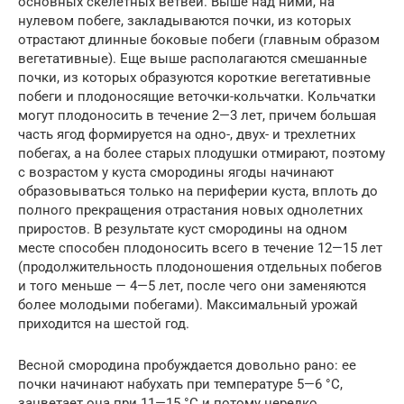
основных скелетных ветвей. Выше над ними, на
нулевом побеге, закладываются почки, из которых
отрастают длинные боковые побеги (главным образом
вегетативные). Еще выше располагаются смешанные
почки, из которых образуются короткие вегетативные
побеги и плодоносящие веточки-кольчатки. Кольчатки
могут плодоносить в течение 2—3 лет, причем большая
часть ягод формируется на одно-, двух- и трехлетних
побегах, a на более старых плодушки отмирают, поэтому
с возрастом у куста смородины ягоды начинают
образовываться только на периферии куста, вплоть до
полного прекращения отрастания новых однолетних
приростов. В результате куст смородины на одном
месте способен плодоносить всего в течение 12—15 лет
(продолжительность плодоношения отдельных побегов
и того меньше — 4—5 лет, после чего они заменяются
более молодыми побегами). Максимальный урожай
приходится на шестой год.
Весной смородина пробуждается довольно рано: ее
почки начинают набухать при температуре 5—6 °С,
зацветает она при 11—15 °С и потому нередко