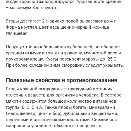
ягоды хорошо транспортируются. Урожайность средняя
– максимум 3 кг с куста.
Ягоды достигает 2 г, однако порой вырастают до 4 г.
Форма круглая, цвет насыщенно-черный, кожица
глянцевая.
Перун устойчив к большинству болезней, но обладает
средним иммунитетом к антракнозу, мучнистой росе и
почковому клещу. Кусты переносят морозы до -25 С.
При более холодной зиме смородину следует укрывать.
Полезные свойства и противопоказания
Ягоды красной смородины – природный источник
полезных веществ для организма человека. В составе
мякоти содержится большое количество витаминов
группы B, C, Е и A. Также плоды богаты минералами
(медь, железо, цинк и бор), дубильными веществами,
пектинами и органическими кислотами. Свежий сок
смородины усиливает обменные процессы в