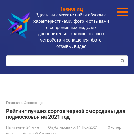
Перейти
Техногид
к
Здесь вы сможете найти обзоры с
контенту
характеристиками, фото и отзывами
о современных моделях
дополнительных компьютерных
устройств и оснащения: фото,
отзывы, видео
Поиск:
Главная
»
Эксперт цен
Рейтинг лучших сортов черной смородины для
подмосковья на 2021 год
На чтение:
24 мин
Опубликовано:
11 Ноя 2021
Эксперт
цен
Алексей Смирнов