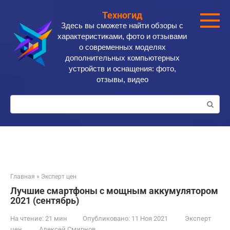
Перейти
Техногид
к
Здесь вы сможете найти обзоры с
контенту
характеристиками, фото и отзывами
о современных моделях
дополнительных компьютерных
устройств и оснащения: фото,
отзывы, видео
Поиск:
Главная
»
Эксперт цен
Лучшие смартфоны с мощным аккумулятором
2021 (сентябрь)
На чтение:
21 мин
Опубликовано:
11 Ноя 2021
Эксперт
цен
Алексей Смирнов