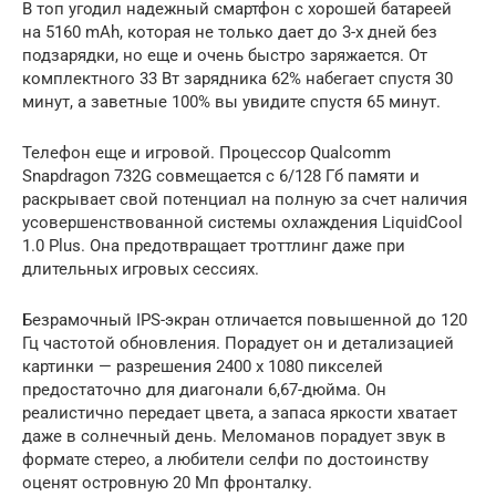
В топ угодил надежный смартфон с хорошей батареей
на 5160 mAh, которая не только дает до 3-х дней без
подзарядки, но еще и очень быстро заряжается. От
комплектного 33 Вт зарядника 62% набегает спустя 30
минут, а заветные 100% вы увидите спустя 65 минут.
Телефон еще и игровой. Процессор Qualcomm
Snapdragon 732G совмещается с 6/128 Гб памяти и
раскрывает свой потенциал на полную за счет наличия
усовершенствованной системы охлаждения LiquidCool
1.0 Plus. Она предотвращает троттлинг даже при
длительных игровых сессиях.
Безрамочный IPS-экран отличается повышенной до 120
Гц частотой обновления. Порадует он и детализацией
картинки — разрешения 2400 х 1080 пикселей
предостаточно для диагонали 6,67-дюйма. Он
реалистично передает цвета, а запаса яркости хватает
даже в солнечный день. Меломанов порадует звук в
формате стерео, а любители селфи по достоинству
оценят островную 20 Мп фронталку.