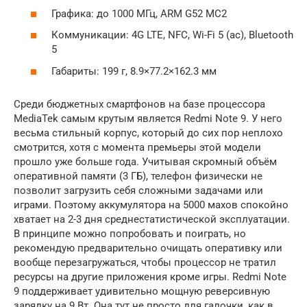
Графика: до 1000 МГц, ARM G52 MC2
Коммуникации: 4G LTE, NFC, Wi-Fi 5 (ac), Bluetooth
5
Габариты: 199 г, 8.9×77.2×162.3 мм
Среди бюджетных смартфонов на базе процессора
MediaTek самым крутым является Redmi Note 9. У него
весьма стильный корпус, который до сих пор неплохо
смотрится, хотя с момента премьеры этой модели
прошло уже больше года. Учитывая скромный объём
оперативной памяти (3 ГБ), телефон физически не
позволит загрузить себя сложными задачами или
играми. Поэтому аккумулятора на 5000 махов спокойно
хватает на 2-3 дня среднестатистической эксплуатации.
В принципе можно попробовать и поиграть, но
рекомендую предварительно очищать оперативку или
вообще перезагружаться, чтобы процессор не тратил
ресурсы на другие приложения кроме игры. Redmi Note
9 поддерживает удивительно мощную реверсивную
зарядку на 9 Вт. Она тут не просто для галочки, как в