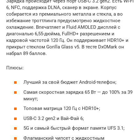
Зарядка происходит через порт USB-C 3.2 gen2. Есть Wi-Fi
6, NFC, поддержка DLNA, сканер в экране. Корпус
собирается из премиального металла и стекла, а во
избежание троттлинга предусмотрено жидкостное
охлаждение. Впечатляет и Fluid AMOLED дисплей с
диагональю 6,55-дюйма, FullHD+ разрешением и
кадровой частотой 120 Гц. Он поддерживает HDR10+ и
прикрыт стеклом Gorilla Glass v5. В тесте DxOMark он
набрал 89 баллов.
Плюсы:
Лучший за свой бюджет Android-телефон;
Самая скоростная зарядка 65 Вт — до 100% за 39
минут;
Топовая матрица 120 Гц с HDR10+;
USB-C 3.2 gen2 и Вай-Фай 6;
5G и самый быстрый формат памяти UFS 3.1;
Флагманский чипсет с жидкостным