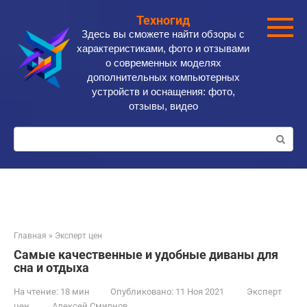
Перейти
Техногид
к
Здесь вы сможете найти обзоры с
контенту
характеристиками, фото и отзывами
о современных моделях
дополнительных компьютерных
устройств и оснащения: фото,
отзывы, видео
Поиск:
Главная
»
Эксперт цен
Самые качественные и удобные диваны для
сна и отдыха
На чтение:
18 мин
Опубликовано:
11 Ноя 2021
Эксперт
цен
Алексей Смирнов