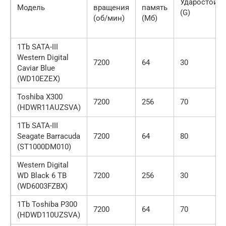
Ударостойко
Модель
вращения
память
(G)
(об/мин)
(Мб)
1Tb SATA-III
Western Digital
7200
64
30
Caviar Blue
(WD10EZEX)
Toshiba Х300
7200
256
70
(HDWR11AUZSVA)
1Tb SATA-III
Seagate Barracuda
7200
64
80
(ST1000DM010)
Western Digital
WD Black 6 TB
7200
256
30
(WD6003FZBX)
1Tb Toshiba P300
7200
64
70
(HDWD110UZSVA)