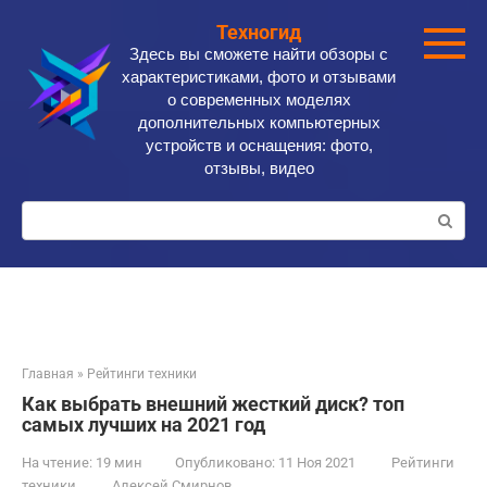
Перейти
Техногид
к
Здесь вы сможете найти обзоры с
контенту
характеристиками, фото и отзывами
о современных моделях
дополнительных компьютерных
устройств и оснащения: фото,
отзывы, видео
Поиск:
Главная
»
Рейтинги техники
Как выбрать внешний жесткий диск? топ
самых лучших на 2021 год
На чтение:
19 мин
Опубликовано:
11 Ноя 2021
Рейтинги
техники
Алексей Смирнов