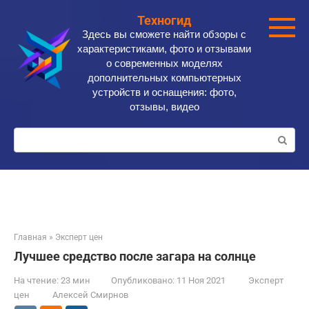
Перейти
Техногид
к
Здесь вы сможете найти обзоры с
контенту
характеристиками, фото и отзывами
о современных моделях
дополнительных компьютерных
устройств и оснащения: фото,
отзывы, видео
Поиск:
Главная
»
Эксперт цен
Лучшее средство после загара на солнце
На чтение:
23 мин
Опубликовано:
11 Ноя 2021
Эксперт
цен
Алексей Смирнов