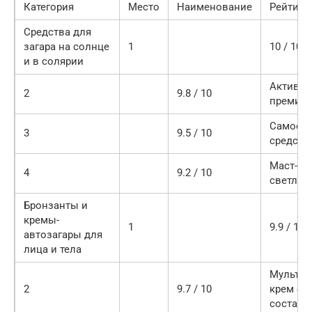
Категория
Место
Наименование
Рейтинг
Средства для
загара на солнце
1
10 / 10
и в солярии
Активат
2
9.8 / 10
премиум
Самое п
3
9.5 / 10
средств
Маст-хэ
4
9.2 / 10
светлок
Бронзанты и
кремы-
1
9.9 / 10
автозагары для
лица и тела
Мульти
2
9.7 / 10
крем с 
составо