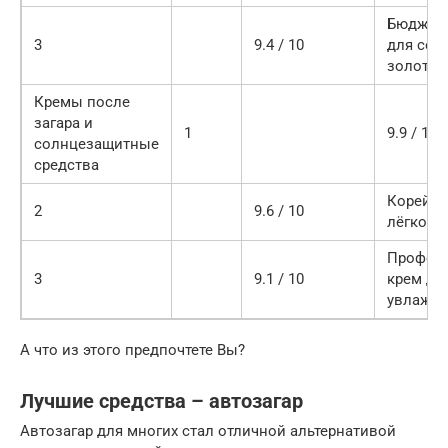
Бюджетн
3
9.4 / 10
для соб
золотис
Кремы после
загара и
1
9.9 / 10
солнцезащитные
средства
Корейск
2
9.6 / 10
лёгкой 
Профес
3
9.1 / 10
крем дл
увлажне
А что из этого предпочтете Вы?
Лучшие средства – автозагар
Автозагар для многих стал отличной альтернативой