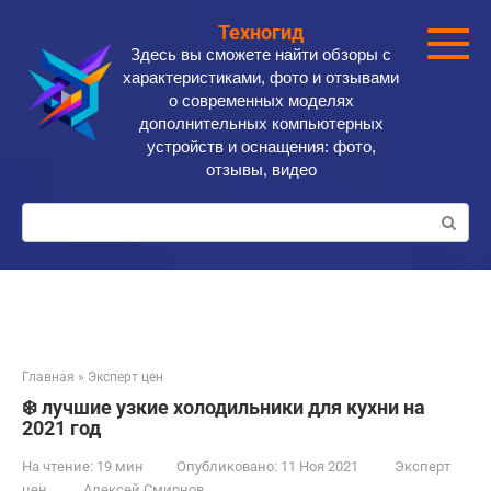
Перейти
Техногид
к
Здесь вы сможете найти обзоры с
контенту
характеристиками, фото и отзывами
о современных моделях
дополнительных компьютерных
устройств и оснащения: фото,
отзывы, видео
Поиск:
Главная
»
Эксперт цен
❄️ лучшие узкие холодильники для кухни на
2021 год
На чтение:
19 мин
Опубликовано:
11 Ноя 2021
Эксперт
цен
Алексей Смирнов