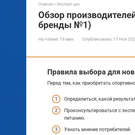
Главная
»
Эксперт цен
Обзор производителе
бренды №1)
На чтение:
19 мин
Опубликовано:
11 Ноя 20
Правила выбора для но
Перед тем, как приобретать спортивно
Определиться, какой результа
Проконсультироваться с эксп
питанию.
Узнать мнение потребителей.