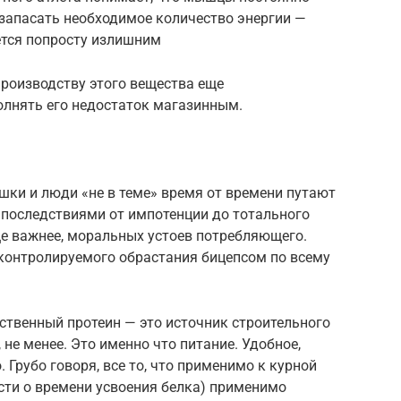
 запасать необходимое количество энергии —
ется попросту излишним
производству этого вещества еще
олнять его недостаток магазинным.
ушки и люди «не в теме» время от времени путают
в последствиями от импотенции до тотального
ще важнее, моральных устоев потребляющего.
еконтролируемого обрастания бицепсом по всему
ественный протеин — это источник строительного
не менее. Это именно что питание. Удобное,
. Грубо говоря, все то, что применимо к курной
ости о времени усвоения белка) применимо