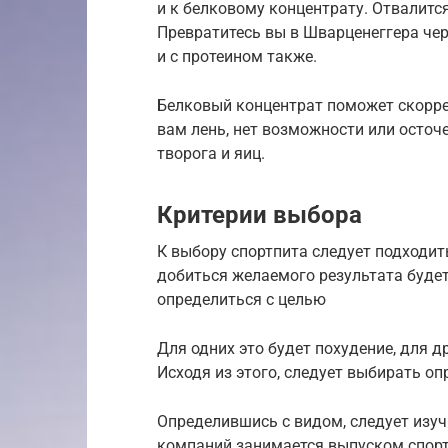
и к белковому концентрату. Отвалится
Превратитесь вы в Шварценеггера чер
и с протеином также.
Белковый концентрат поможет скоррек
вам лень, нет возможности или осточе
творога и яиц.
Критерии выбора
К выбору спортпита следует подходит
добиться желаемого результата буде
определиться с целью
Для одних это будет похудение, для д
Исходя из этого, следует выбирать о
Определившись с видом, следует изуч
компаний занимается выпуском спорт