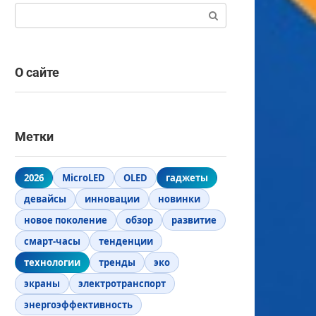
Поиск:
О сайте
Метки
2026
MicroLED
OLED
гаджеты
девайсы
инновации
новинки
новое поколение
обзор
развитие
смарт-часы
тенденции
технологии
тренды
эко
экраны
электротранспорт
энергоэффективность