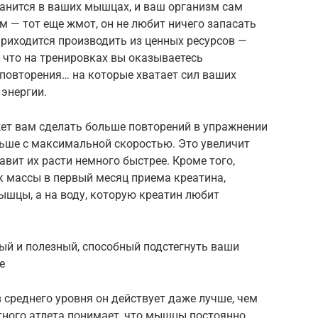
ранится в ваших мышцах, и ваш организм сам
м — тот еще жмот, он не любит ничего запасать
 приходится производить из ценных ресурсов —
 что на тренировках вы оказываетесь
 повторения… на которые хватает сил ваших
 энергии.
жет вам сделать больше повторений в упражнении
ьше с максимальной скоростью. Это увеличит
ит их расти немного быстрее. Кроме того,
к массы в первый месяц приема креатина,
мышцы, а на воду, которую креатин любит
ный и полезный, способный подстегнуть ваши
е
 среднего уровня он действует даже лучше, чем
тного атлета понимает, что мышцы постоянно