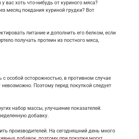
 у вас хоть что-нибудь от куриного мяса?
ез месяц поедания куриной грудки? Вот
тировать питание и дополнить его белком, если
ртело получать протеин из постного мяса,
ь с особой осторожностью, в противном случае
т невозможно. Поэтому перед покупкой следует
ругих набор массы, улучшение показателей.
пределенную добавку.
ить производителей. На сегодняшний день много
ивных добавок, поэтому при покупке могут