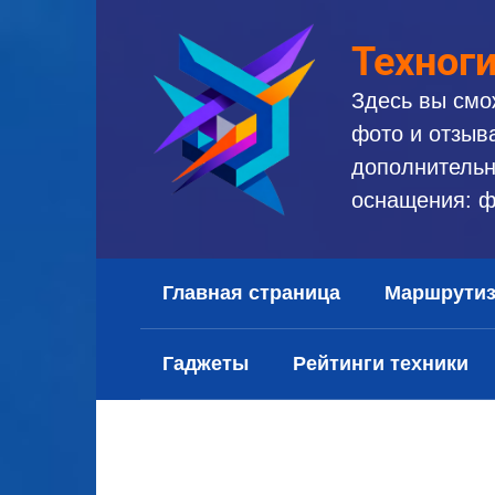
Перейти
к
Техног
контенту
Здесь вы смо
фото и отзыв
дополнительн
оснащения: ф
Главная страница
Маршрути
Гаджеты
Рейтинги техники