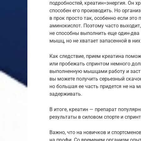
подробностей, креатин=энергия. Он х
способен его производить. Но организ
в прок просто так, особенно если это
аминокислот. Поэтому часто выходит,
не способны выполнить еще один-два
мышц, но не хватает запасенной в них
Как следствие, прием креатина помо
или пробежать спринтом немного дол
выполненную мышцами работу и застав
вы можете получить серьезный скачо
но большая ее часть придется не на 
задерживать.
В итоге, креатин — препарат популяр
результаты в силовом спорте и спринт
Важно, что на новичков и спортсменов
на профи. Со временем организм опы