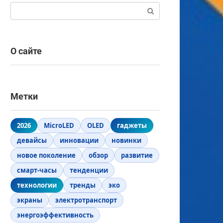
Поиск:
О сайте
Метки
2026
MicroLED
OLED
гаджеты
девайсы
инновации
новинки
новое поколение
обзор
развитие
смарт-часы
тенденции
технологии
тренды
эко
экраны
электротранспорт
энергоэффективность