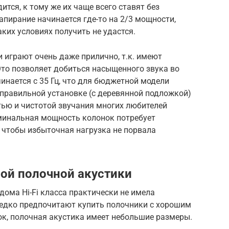
тся, к тому же их чаще всего ставят без
апирание начинается где-то на 2/3 мощности,
аких условиях получить не удастся.
и играют очень даже прилично, т.к. имеют
Это позволяет добиться насыщенного звука во
инается с 35 Гц, что для бюджетной модели
правильной установке (с деревянной подложкой)
тью и чистотой звучания многих любителей
минальная мощность колонок потребует
 чтобы избыточная нагрузка не порвала
ой полочной акустики
дома Hi-Fi класса практически не имела
редко предпочитают купить полочники с хорошим
ок, полочная акустика имеет небольшие размеры.