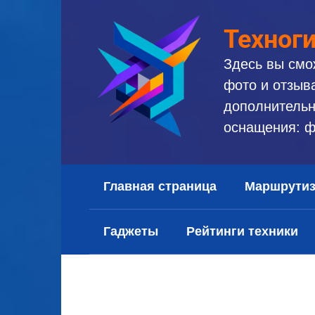
Перейти
к
Техног
контенту
Здесь вы смо
фото и отзыв
дополнительн
оснащения: ф
Главная страница
Маршрути
Гаджеты
Рейтинги техники