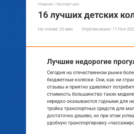
Главная
»
Эксперт цен
16 лучших детских ко
На чтение:
23 мин
Опубликовано:
11 Ноя 20
Лучшие недорогие прогу
Сегодня на отечественном рынке бол
бюджетные коляски. Они, как ни стра
отзывы и приятно удивляют потребит
стоимость большинство таких моделе
нередко оказываются годными для не
тройка транспортных средств для ма
достаточно дешево, но при этом усп
удобную транспортировку «пассажиро