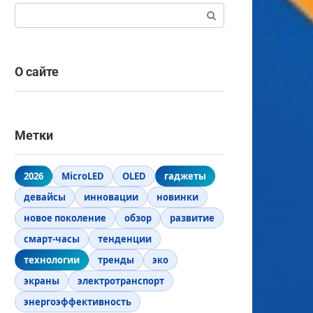
Поиск:
О сайте
Метки
2026
MicroLED
OLED
гаджеты
девайсы
инновации
новинки
новое поколение
обзор
развитие
смарт-часы
тенденции
технологии
тренды
эко
экраны
электротранспорт
энергоэффективность