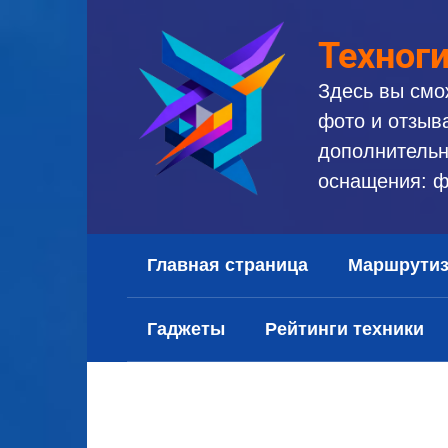
Перейти
к
Техног
контенту
Здесь вы смо
фото и отзыв
дополнительн
оснащения: ф
Главная страница
Маршрути
Гаджеты
Рейтинги техники