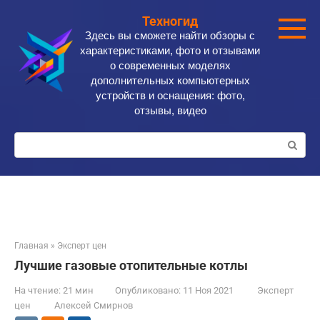
Перейти
Техногид
к
Здесь вы сможете найти обзоры с
контенту
характеристиками, фото и отзывами
о современных моделях
дополнительных компьютерных
устройств и оснащения: фото,
отзывы, видео
Поиск:
Главная
»
Эксперт цен
Лучшие газовые отопительные котлы
На чтение:
21 мин
Опубликовано:
11 Ноя 2021
Эксперт
цен
Алексей Смирнов