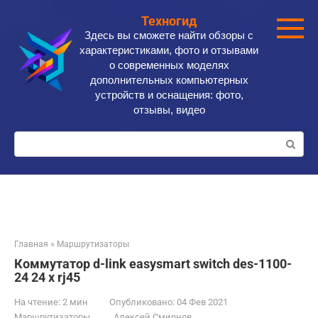
Перейти
Техногид
к
Здесь вы сможете найти обзоры с
контенту
характеристиками, фото и отзывами
о современных моделях
дополнительных компьютерных
устройств и оснащения: фото,
отзывы, видео
Поиск:
Главная
»
Маршрутизаторы
Коммутатор d-link easysmart switch des-1100-
24 24 x rj45
На чтение:
2 мин
Опубликовано:
04 Фев 2021
Маршрутизаторы
Алексей Смирнов