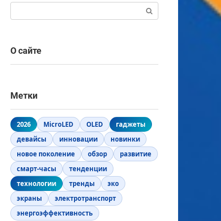
Поиск:
О сайте
Метки
2026
MicroLED
OLED
гаджеты
девайсы
инновации
новинки
новое поколение
обзор
развитие
смарт-часы
тенденции
технологии
тренды
эко
экраны
электротранспорт
энергоэффективность