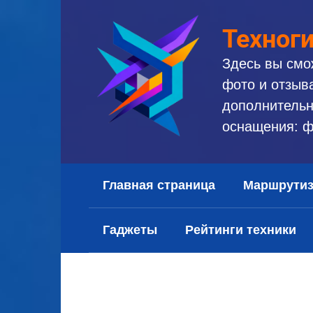
Перейти
к
Техног
контенту
Здесь вы смо
фото и отзыв
дополнительн
оснащения: ф
Главная страница
Маршрути
Гаджеты
Рейтинги техники