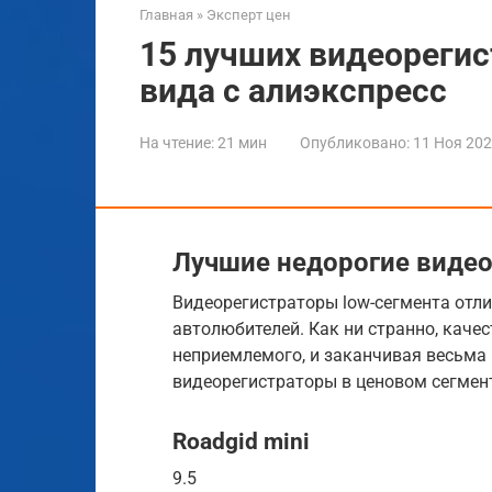
Главная
»
Эксперт цен
15 лучших видеорегис
вида с алиэкспресс
На чтение:
21 мин
Опубликовано:
11 Ноя 20
Лучшие недорогие виде
Видеорегистраторы low-сегмента отл
автолюбителей. Как ни странно, каче
неприемлемого, и заканчивая весьма 
видеорегистраторы в ценовом сегмент
Roadgid mini
9.5