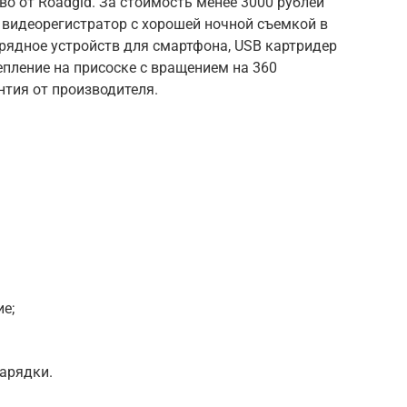
во от Roadgid. За стоимость менее 3000 рублей
видеорегистратор с хорошей ночной съемкой в
арядное устройств для смартфона, USB картридер
пление на присоске с вращением на 360
нтия от производителя.
е;
арядки.