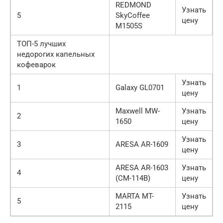
REDMOND
Узнать
5
SkyCoffee
цену
M1505S
ТОП-5 лучших
недорогих капельных
кофеварок
Узнать
1
Galaxy GL0701
цену
Maxwell MW-
Узнать
2
1650
цену
Узнать
3
ARESA AR-1609
цену
ARESA AR-1603
Узнать
4
(CM-114B)
цену
MARTA MT-
Узнать
5
2115
цену