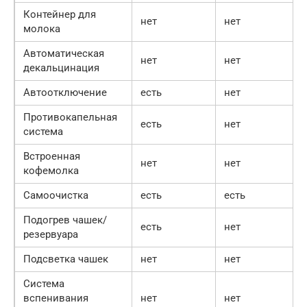
Контейнер для
нет
нет
молока
Автоматическая
нет
нет
декальцинация
Автоотключение
есть
нет
Противокапельная
есть
нет
система
Встроенная
нет
нет
кофемолка
Самоочистка
есть
есть
Подогрев чашек/
есть
нет
резервуара
Подсветка чашек
нет
нет
Система
вспенивания
нет
нет