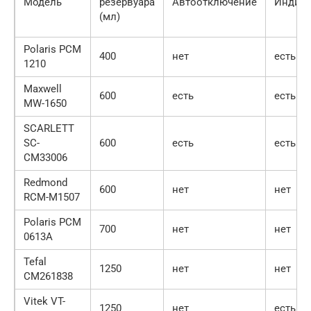
Модель
резервуара
Автоотключение
Индик
(мл)
Polaris PCM
400
нет
есть
1210
Maxwell
600
есть
есть
MW-1650
SCARLETT
SC-
600
есть
есть
CM33006
Redmond
600
нет
нет
RCM-M1507
Polaris PCM
700
нет
нет
0613A
Tefal
1250
нет
нет
CM261838
Vitek VT-
1250
нет
есть