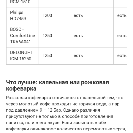
RCM-1510
Philips
1200
есть
есть
HD7459
BOSCH
ComfortLine
1250
есть
есть
TKA6A041
DELONGHI
1250
есть
есть
ICM 15250
Что лучше: капельная или рожковая
кофеварка
Рожковая кофеварка отличается от капельной тем, что
через молотый кофе проходит не горячая вода, а пар
под давлением 9 – 12 Бар. Однако различия
присутствуют не только в способе приготовления
напитка, но и в его вкусе. Если засыпать в обе
кофеварки одинаковое количество перемолотых зерен,