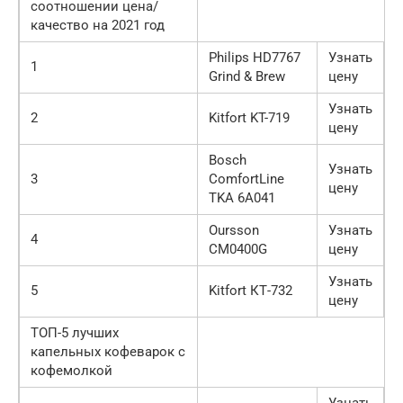
соотношении цена/
качество на 2021 год
Philips HD7767
Узнать
1
Grind & Brew
цену
Узнать
2
Kitfort KT-719
цену
Bosch
Узнать
3
ComfortLine
цену
TKA 6A041
Oursson
Узнать
4
CM0400G
цену
Узнать
5
Kitfort КТ-732
цену
ТОП-5 лучших
капельных кофеварок с
кофемолкой
Узнать