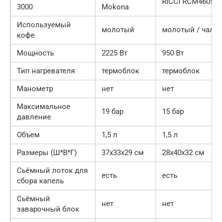
RICCI RCM4605
3000
Mokona
Используемый
молотый
молотый / чалд
кофе
Мощность
2225 Вт
950 Вт
Тип нагревателя
термоблок
термоблок
Манометр
нет
нет
Максимальное
19 бар
15 бар
давление
Объем
1,5 л
1,5 л
Размеры (Ш*В*Г)
37x33x29 см
28x40x32 см
Сьёмный лоток для
есть
есть
сбора капель
Сьёмный
нет
нет
заварочный блок