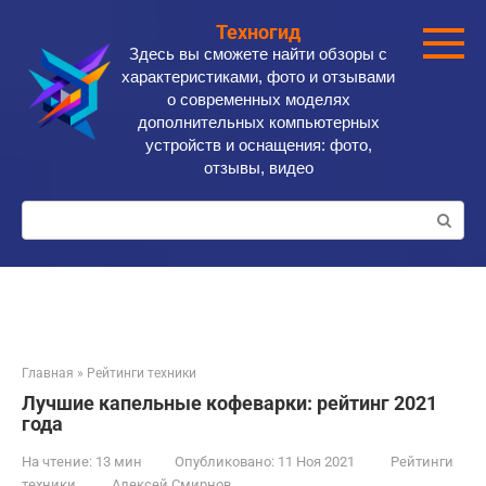
Перейти
Техногид
к
Здесь вы сможете найти обзоры с
контенту
характеристиками, фото и отзывами
о современных моделях
дополнительных компьютерных
устройств и оснащения: фото,
отзывы, видео
Поиск:
Главная
»
Рейтинги техники
Лучшие капельные кофеварки: рейтинг 2021
года
На чтение:
13 мин
Опубликовано:
11 Ноя 2021
Рейтинги
техники
Алексей Смирнов