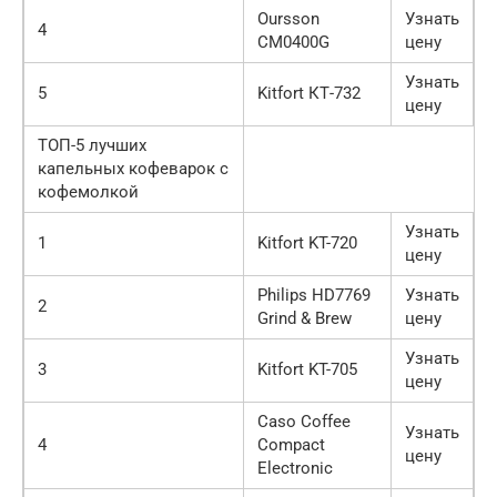
Oursson
Узнать
4
CM0400G
цену
Узнать
5
Kitfort КТ-732
цену
ТОП-5 лучших
капельных кофеварок с
кофемолкой
Узнать
1
Kitfort KT-720
цену
Philips HD7769
Узнать
2
Grind & Brew
цену
Узнать
3
Kitfort KT-705
цену
Caso Coffee
Узнать
4
Compact
цену
Electronic