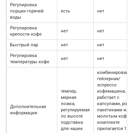
Регулировка
порции горячей
есть
нет
воды
Регулировка
нет
нет
крепости кофе
Быстрый пар
нет
нет
Регулировка
нет
нет
температуры кофе
комбинированн
гейзерная/
эспрессо
темпер,
кофемашина;
мерная
работает с
ложка;
капсулами, pods-
Дополнительная
регулируемая
пакетиками или
информация
по высоте
молотым кофе; 
подставка
комплекте
для чашек
прилагается 15