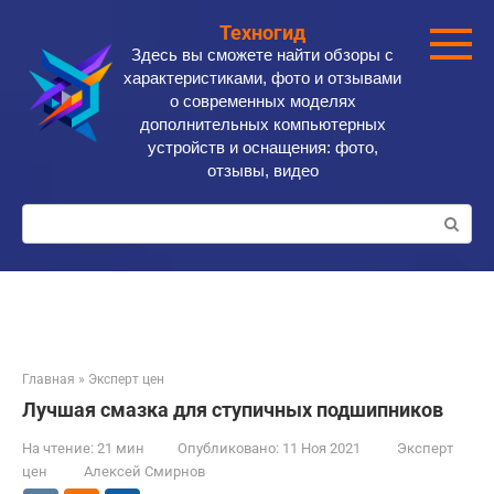
Перейти
Техногид
к
Здесь вы сможете найти обзоры с
контенту
характеристиками, фото и отзывами
о современных моделях
дополнительных компьютерных
устройств и оснащения: фото,
отзывы, видео
Поиск:
Главная
»
Эксперт цен
Лучшая смазка для ступичных подшипников
На чтение:
21 мин
Опубликовано:
11 Ноя 2021
Эксперт
цен
Алексей Смирнов