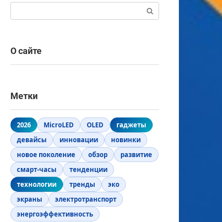
Поиск:
О сайте
Метки
2026
MicroLED
OLED
гаджеты
девайсы
инновации
новинки
новое поколение
обзор
развитие
смарт-часы
тенденции
технологии
тренды
эко
экраны
электротранспорт
энергоэффективность