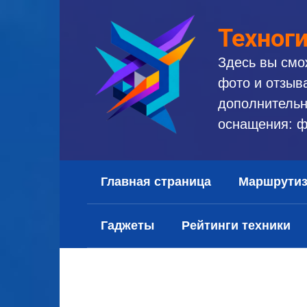
Перейти
к
Техног
контенту
Здесь вы смо
фото и отзыв
дополнительн
оснащения: ф
Главная страница
Маршрути
Гаджеты
Рейтинги техники