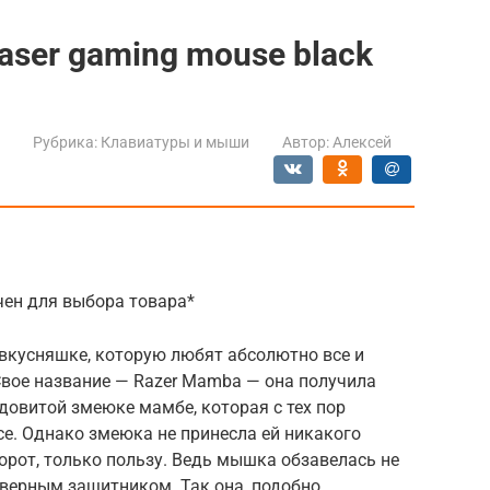
laser gaming mouse black
Рубрика:
Клавиатуры и мыши
Автор:
Алексей
ен для выбора товара*
 вкусняшке, которую любят абсолютно все и
Свое название — Razer Mamba — она получила
ядовитой змеюке мамбе, которая с тех пор
се. Однако змеюка не принесла ей никакого
борот, только пользу. Ведь мышка обзавелась не
 верным защитником. Так она, подобно