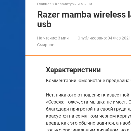
Главная
»
Клавиатуры и мыши
Razer mamba wireless 
usb
На чтение:
3 мин
Опубликовано:
04 Фев 2021
Смирнов
Характеристики
Комментарий юмористане предназнач
Нет, никакого отношения к известной
«Сережа тоже», эта мышка не имеет. 
благодаря пригретой на своей груди 
красуется на ее мягком черном корпу
вреда, как это обычно водится, а нао
только оригинальным дизайном, но и