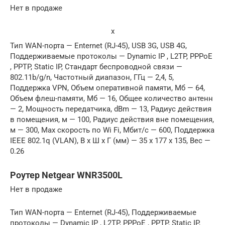
Нет в продаже
x
Тип WAN-порта — Enternet (RJ-45), USB 3G, USB 4G,
Поддерживаемые протоколы — Dynamic IP , L2TP, PPPoE
, PPTP, Static IP, Стандарт беспроводной связи —
802.11b/g/n, Частотный диапазон, ГГц — 2,4, 5,
Поддержка VPN, Объем оперативной памяти, Мб — 64,
Объем флеш-памяти, Мб — 16, Общее количество антенн
— 2, Мощность передатчика, dBm — 13, Радиус действия
в помещения, м — 100, Радиус действия вне помещения,
м — 300, Max скорость по Wi Fi, Мбит/с — 600, Поддержка
IEEE 802.1q (VLAN), В x Ш x Г (мм) — 35 x 177 x 135, Вес —
0.26
Роутер Netgear WNR3500L
Нет в продаже
Тип WAN-порта — Enternet (RJ-45), Поддерживаемые
протоколы — Dynamic IP , L2TP, PPPoE , PPTP, Static IP,