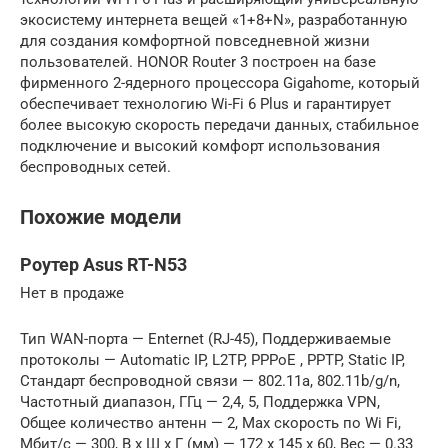
экосистему интернета вещей «1+8+N», разработанную
для создания комфортной повседневной жизни
пользователей. HONOR Router 3 построен на базе
фирменного 2-ядерного процессора Gigahome, который
обеспечивает технологию Wi-Fi 6 Plus и гарантирует
более высокую скорость передачи данных, стабильное
подключение и высокий комфорт использования
беспроводных сетей.
Похожие модели
Роутер Asus RT-N53
Нет в продаже
Тип WAN-порта — Enternet (RJ-45), Поддерживаемые
протоколы — Automatic IP, L2TP, PPPoE , PPTP, Static IP,
Стандарт беспроводной связи — 802.11a, 802.11b/g/n,
Частотный диапазон, ГГц — 2,4, 5, Поддержка VPN,
Общее количество антенн — 2, Max скорость по Wi Fi,
Мбит/с — 300, В x Ш x Г (мм) — 172 x 145 x 60, Вес — 0.33