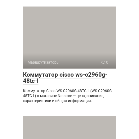
Маршрутизаторы
0
Коммутатор cisco ws-c2960g-
48tc-l
Коммутатор Cisco WS-C2960G-48TC-L (WS-C2960G-
48TC-L) в магазине Netstore — цена, описание,
характеристики и общая информация.