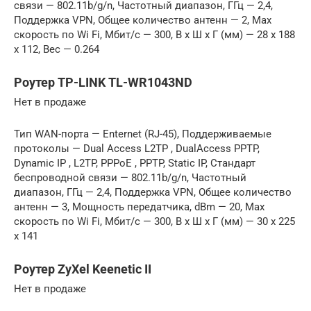
связи — 802.11b/g/n, Частотный диапазон, ГГц — 2,4,
Поддержка VPN, Общее количество антенн — 2, Max
скорость по Wi Fi, Мбит/с — 300, В x Ш x Г (мм) — 28 x 188
x 112, Вес — 0.264
Роутер TP-LINK TL-WR1043ND
Нет в продаже
Тип WAN-порта — Enternet (RJ-45), Поддерживаемые
протоколы — Dual Access L2TP , DualAccess PPTP,
Dynamic IP , L2TP, PPPoE , PPTP, Static IP, Стандарт
беспроводной связи — 802.11b/g/n, Частотный
диапазон, ГГц — 2,4, Поддержка VPN, Общее количество
антенн — 3, Мощность передатчика, dBm — 20, Max
скорость по Wi Fi, Мбит/с — 300, В x Ш x Г (мм) — 30 x 225
x 141
Роутер ZyXel Keenetic II
Нет в продаже