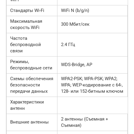
Стандарты Wi-Fi
WiFi N (b/g/n)
Максимальная
300 Мбит/сек
скорость WiFi
Частота
беспроводной
2.4 ГГц
связи
Режимы,
WDS-Bridge, AP
беспроводные сети
Схемы обеспечения
WPA2-PSK; WPA-PSK; WPA2;
безопасности
WPA; WEP-кодирование с 64-,
передачи данных
128- или 152-битным ключом
Характеристики
антенн
2 антенны (Съемная +
Внешние антенны
Съемная)