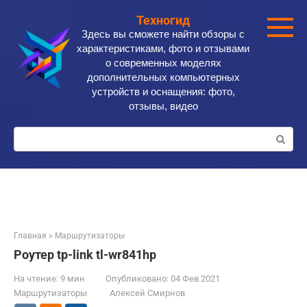
Перейти
Техногид
к
Здесь вы сможете найти обзоры с
контенту
характеристиками, фото и отзывами
о современных моделях
дополнительных компьютерных
устройств и оснащения: фото,
отзывы, видео
Поиск:
Главная
»
Маршрутизаторы
Роутер tp-link tl-wr841hp
На чтение:
9 мин
Опубликовано:
04 Фев 2021
Маршрутизаторы
Алексей Смирнов