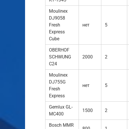
Moulinex
DJ9058
Fresh
нет
5
Express
Cube
OBERHOF
SCHWUNG
2000
2
C24
Moulinex
DJ755G
нет
5
Fresh
Express
Gemlux GL-
1500
2
MC400
Bosch MMR
800
1