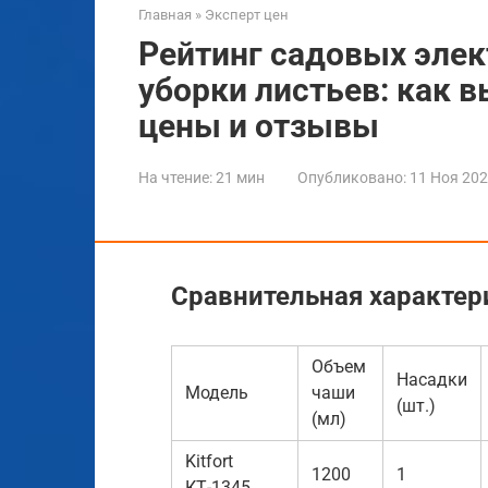
Главная
»
Эксперт цен
Рейтинг садовых эле
уборки листьев: как 
цены и отзывы
На чтение:
21 мин
Опубликовано:
11 Ноя 20
Сравнительная характер
Объем
Насадки
Модель
чаши
(шт.)
(мл)
Kitfort
1200
1
КТ-1345