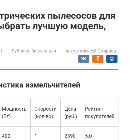
ктрических пылесосов для
выбрать лучшую модель,
21
Рубрика:
Эксперт цен
Автор:
Алексей Смирнов
истика измельчителей
Мощность
Скорости
Цена
Рейтинг
(Вт)
(кол-во)
(руб.)
покупателей
400
1
2390
5.0