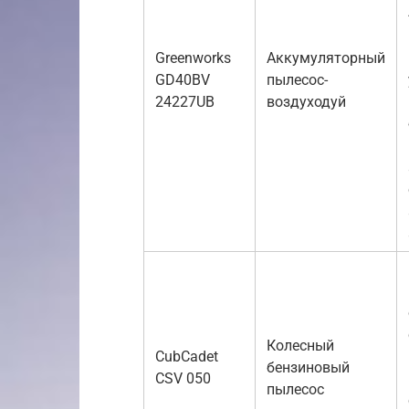
Greenworks
Аккумуляторный
GD40BV
пылесос-
24227UB
воздуходуй
Колесный
CubCadet
бензиновый
CSV 050
пылесос