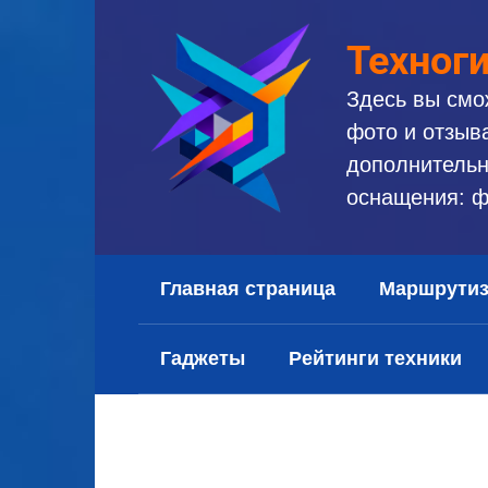
Перейти
к
Техног
контенту
Здесь вы смо
фото и отзыв
дополнительн
оснащения: ф
Главная страница
Маршрути
Гаджеты
Рейтинги техники