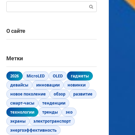
Поиск:
О сайте
Метки
2026
MicroLED
OLED
гаджеты
девайсы
инновации
новинки
новое поколение
обзор
развитие
смарт-часы
тенденции
технологии
тренды
эко
экраны
электротранспорт
энергоэффективность