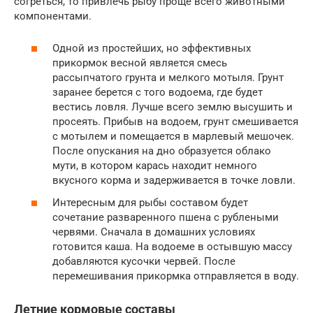
согреться, то привлечь рыбу проще всего животными
компонентами.
Одной из простейших, но эффективных
прикормок весной является смесь
рассыпчатого грунта и мелкого мотыля. Грунт
заранее берется с того водоема, где будет
вестись ловля. Лучше всего землю высушить и
просеять. Прибыв на водоем, грунт смешивается
с мотылем и помещается в марлевый мешочек.
После опускания на дно образуется облако
мути, в котором карась находит немного
вкусного корма и задерживается в точке ловли.
Интересным для рыбы составом будет
сочетание разваренного пшена с рублеными
червями. Сначала в домашних условиях
готовится каша. На водоеме в остывшую массу
добавляются кусочки червей. После
перемешивания прикормка отправляется в воду.
Летние кормовые составы