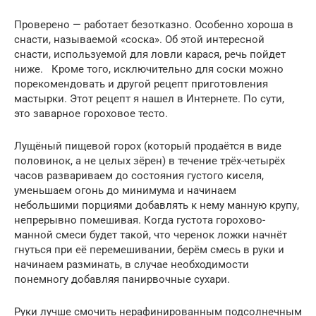
Проверено — работает безотказно. Особенно хороша в
снасти, называемой «соска». Об этой интересной
снасти, используемой для ловли карася, речь пойдет
ниже. Кроме того, исключительно для соски можно
порекомендовать и другой рецепт приготовления
мастырки. Этот рецепт я нашел в Интернете. По сути,
это заварное гороховое тесто.
Лущёный пищевой горох (который продаётся в виде
половинок, а не целых зёрен) в течение трёх-четырёх
часов развариваем до состояния густого киселя,
уменьшаем огонь до минимума и начинаем
небольшими порциями добавлять к нему манную крупу,
непрерывно помешивая. Когда густота горохово-
манной смеси будет такой, что черенок ложки начнёт
гнуться при её перемешивании, берём смесь в руки и
начинаем разминать, в случае необходимости
понемногу добавляя панирвочные сухари.
Руки лучше смочить нерафинированным подсолнечным