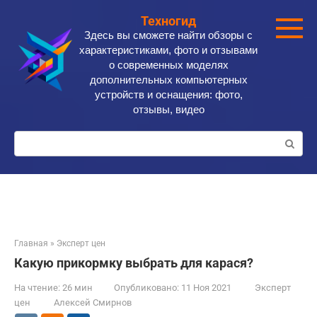
Перейти
Техногид
к
Здесь вы сможете найти обзоры с
контенту
характеристиками, фото и отзывами
о современных моделях
дополнительных компьютерных
устройств и оснащения: фото,
отзывы, видео
Поиск:
Главная
»
Эксперт цен
Какую прикормку выбрать для карася?
На чтение:
26 мин
Опубликовано:
11 Ноя 2021
Эксперт
цен
Алексей Смирнов