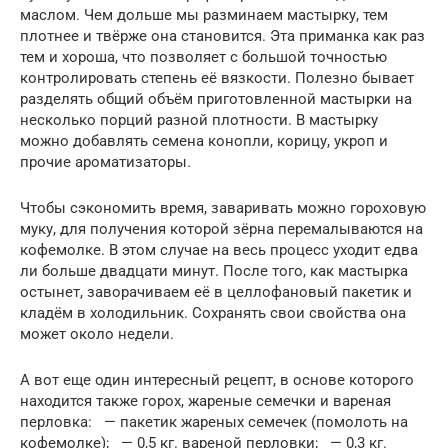
маслом. Чем дольше мы разминаем мастырку, тем
плотнее и твёрже она становится. Эта приманка как раз
тем и хороша, что позволяет с большой точностью
контролировать степень её вязкости. Полезно бывает
разделять общий объём приготовленной мастырки на
несколько порций разной плотности. В мастырку
можно добавлять семена конопли, корицу, укроп и
прочие ароматизаторы.
Чтобы сэкономить время, заваривать можно гороховую
муку, для получения которой зёрна перемалываются на
кофемолке. В этом случае на весь процесс уходит едва
ли больше двадцати минут. После того, как мастырка
остынет, заворачиваем её в целлофановый пакетик и
кладём в холодильник. Сохранять свои свойства она
может около недели.
А вот еще один интересный рецепт, в основе которого
находится также горох, жареные семечки и вареная
перловка: — пакетик жареных семечек (помолоть на
кофемолке); — 0,5 кг. вареной перловки; — 0,3 кг.