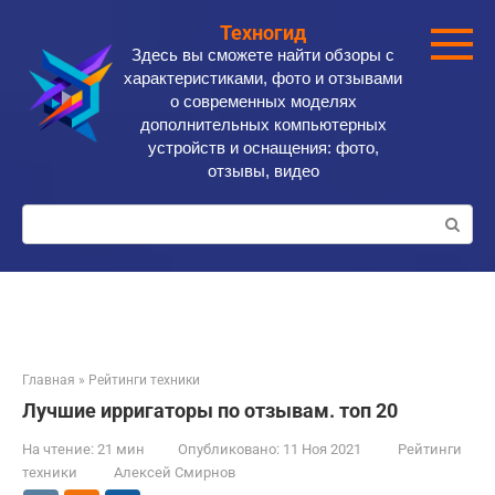
Перейти
Техногид
к
Здесь вы сможете найти обзоры с
контенту
характеристиками, фото и отзывами
о современных моделях
дополнительных компьютерных
устройств и оснащения: фото,
отзывы, видео
Поиск:
Главная
»
Рейтинги техники
Лучшие ирригаторы по отзывам. топ 20
На чтение:
21 мин
Опубликовано:
11 Ноя 2021
Рейтинги
техники
Алексей Смирнов