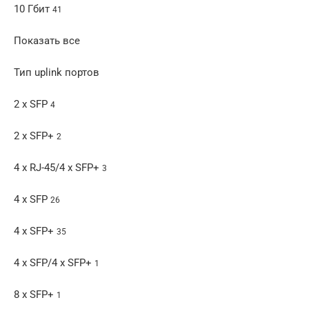
10 Гбит
41
Показать все
Тип uplink портов
2 x SFP
4
2 x SFP+
2
4 x RJ-45/4 x SFP+
3
4 x SFP
26
4 x SFP+
35
4 x SFP/4 x SFP+
1
8 x SFP+
1