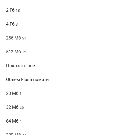
2 Гб
18
4 Гб
3
256 Мб
51
512 Мб
15
Показать все
Объем Flash памяти
20 Мб
1
32 Мб
25
64 Мб
4
200 Мб