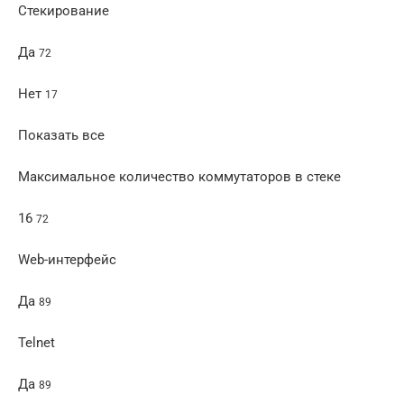
Стекирование
Да
72
Нет
17
Показать все
Максимальное количество коммутаторов в стеке
16
72
Web-интерфейс
Да
89
Telnet
Да
89