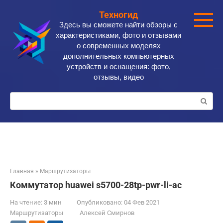
Перейти
Техногид
к
Здесь вы сможете найти обзоры с
контенту
характеристиками, фото и отзывами
о современных моделях
дополнительных компьютерных
устройств и оснащения: фото,
отзывы, видео
Поиск:
Главная
»
Маршрутизаторы
Коммутатор huawei s5700-28tp-pwr-li-ac
На чтение:
3 мин
Опубликовано:
04 Фев 2021
Маршрутизаторы
Алексей Смирнов