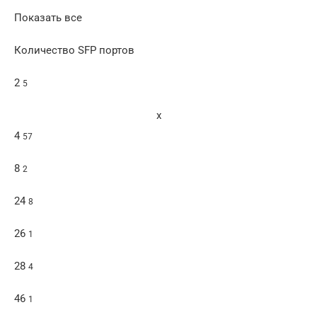
Показать все
Количество SFP портов
2
5
x
4
57
8
2
24
8
26
1
28
4
46
1