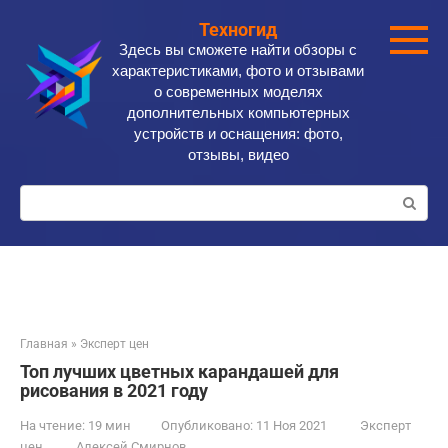
Перейти
Техногид
к
Здесь вы сможете найти обзоры с
контенту
характеристиками, фото и отзывами
о современных моделях
дополнительных компьютерных
устройств и оснащения: фото,
отзывы, видео
Поиск:
Главная
»
Эксперт цен
Топ лучших цветных карандашей для
рисования в 2021 году
На чтение:
19 мин
Опубликовано:
11 Ноя 2021
Эксперт
цен
Алексей Смирнов