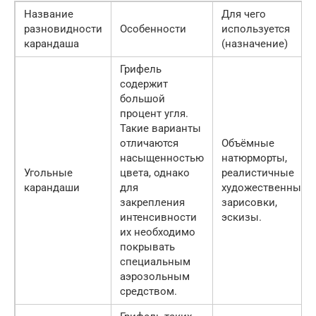
Название
Для чего
разновидности
Особенности
используется
карандаша
(назначение)
Грифель
содержит
большой
процент угля.
Такие варианты
отличаются
Объёмные
насыщенностью
натюрморты,
Угольные
цвета, однако
реалистичные
карандаши
для
художественные
закрепления
зарисовки,
интенсивности
эскизы.
их необходимо
покрывать
специальным
аэрозольным
средством.