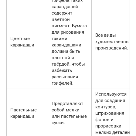
Грифель таких
карандашей
содержит
цветной
пигмент. Бумага
для рисования
Все виды
Цветные
такими
художественных
карандаши
карандашами
произведений.
должна быть
плотной и
твёрдой, чтобы
избежать
рассыпания
грифелей.
Используются
для создания
Представляют
контуров,
Пастельные
собой мелки
штрихования
карандаши
или пастельные
фонов и
куски.
прорисовки
мелких деталей.