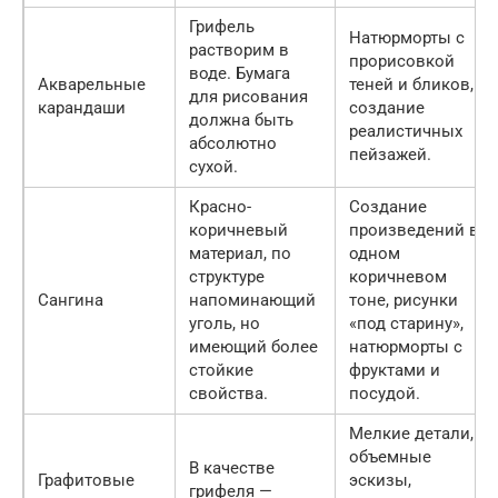
Грифель
Натюрморты с
растворим в
прорисовкой
воде. Бумага
Акварельные
теней и бликов,
для рисования
карандаши
создание
должна быть
реалистичных
абсолютно
пейзажей.
сухой.
Красно-
Создание
коричневый
произведений в
материал, по
одном
структуре
коричневом
Сангина
напоминающий
тоне, рисунки
уголь, но
«под старину»,
имеющий более
натюрморты с
стойкие
фруктами и
свойства.
посудой.
Мелкие детали,
объемные
В качестве
Графитовые
эскизы,
грифеля —