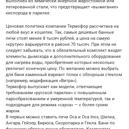
выполнен из химически инертной жаростойкой или
легированной стали, что предотвращает «выжигание»
кислорода в парилке.
Ценовая политика компании Термофор рассчитана на
любой вкус и кошелек. Так, самые дешевые банные
печи стоят менее 8 тысяч рублей, а цена на самую
«крутую» варьируется в районе 70 тысяч. При этом не
следует забывать, что в обязательный комплект входят
элементы дымохода и дополнительного оборудования
для нагрева воды, приобретение которых несколько
увеличит конечную цену. По желанию можно выбрать
для бани каминный вариант топки с обзорным стеклом
(например, модификация «Витра»).
Термофор выпускает как модели, отвечающие
требованиям «русской парилки» с повышенным
парообразованием и умеренной температурой, так и
подходящие для режима «сауна» — с более сухим
жаром.
В первых можно ставить печи Оса и Оса Inox, Шилка,
Ангара, Гейзер, Бирюса, Скоропарка и Гекла. Бани по
финскому образцу лучше оборудовать Компактом,