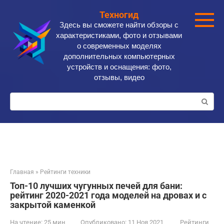
Перейти
Техногид
к
Здесь вы сможете найти обзоры с
контенту
характеристиками, фото и отзывами
о современных моделях
дополнительных компьютерных
устройств и оснащения: фото,
отзывы, видео
Поиск:
Главная
»
Рейтинги техники
Топ-10 лучших чугунных печей для бани:
рейтинг 2020-2021 года моделей на дровах и с
закрытой каменкой
На чтение:
25 мин
Опубликовано:
11 Ноя 2021
Рейтинги