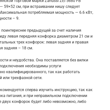
нской торговой марки Zanussi ZEI 5680 FB
— 59×52 см, при встраивании нишу следует
Максимальная потребляемая мощность — 6.6 кВт,
ности – 9.
 поинтереснее предыдущей за счет наличия
виду левая передняя конфорка диаметром 21 см и
тальных трех конфорок: левая задняя и правая
ая задняя – 18 см.
ости и неудобства. Она поставляется без вилки
 подключения необходимы услуги
но квалифицированного, так как работать
 или трехфазной сети.
комендуется сперва изучить инструкцию, так как
ока питания, и при неправильном подключении
 двух конфорок будет либо невозможно, либо