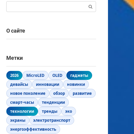
Поиск:
О сайте
Метки
2026
MicroLED
OLED
гаджеты
девайсы
инновации
новинки
новое поколение
обзор
развитие
смарт-часы
тенденции
технологии
тренды
эко
экраны
электротранспорт
энергоэффективность