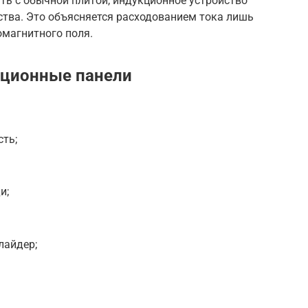
ть с обычной плитой, индукционное устройство
тва. Это объясняется расходованием тока лишь
омагнитного поля.
кционные панели
ть;
и;
лайдер;