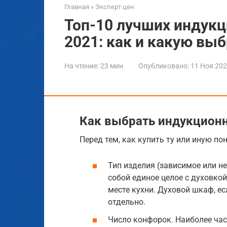
Главная
»
Эксперт цен
Топ-10 лучших индук
2021: как и какую вы
На чтение:
23 мин
Опубликовано:
11 Ноя 20
Как выбрать индукцион
Перед тем, как купить ту или иную п
Тип изделия (зависимое или н
собой единое целое с духовко
месте кухни. Духовой шкаф, е
отдельно.
Число конфорок. Наиболее час