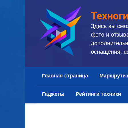
Перейти
к
Техног
контенту
Здесь вы смо
фото и отзыв
дополнительн
оснащения: ф
Главная страница
Маршрути
Гаджеты
Рейтинги техники