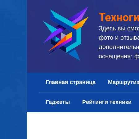
Перейти
к
Техног
контенту
Здесь вы смо
фото и отзыв
дополнительн
оснащения: ф
Главная страница
Маршрути
Гаджеты
Рейтинги техники