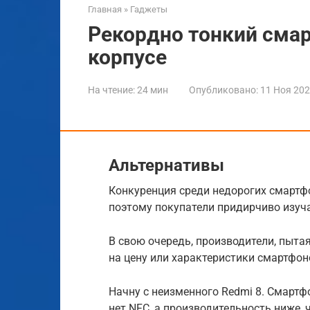
Главная
»
Гаджеты
Рекордно тонкий сма
корпусе
На чтение:
24 мин
Опубликовано:
11 Ноя 20
Альтернативы
Конкуренция среди недорогих смартфо
поэтому покупатели придирчиво изу
В свою очередь, производители, пыта
на цену или характеристики смартфон
Начну с неизменного Redmi 8. Смартфо
нет NFC, а производительность ниже, 