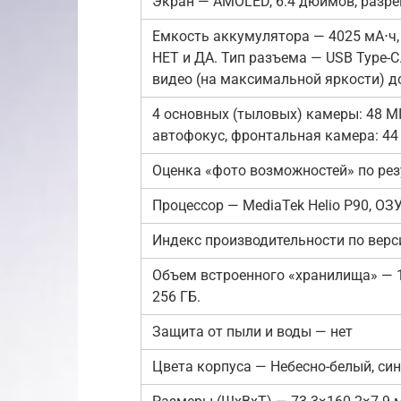
Экран — AMOLED, 6.4 дюймов, разре
Емкость аккумулятора — 4025 мА⋅ч,
НЕТ и ДА. Тип разъема — USB Type-C
видео (на максимальной яркости) до 
4 основных (тыловых) камеры: 48 МП 
автофокус, фронтальная камера: 4
Оценка «фото возможностей» по рез
Процессор — MediaTek Helio P90, ОЗУ:
Индекс производительности по верс
Объем встроенного «хранилища» — 1
256 ГБ.
Защита от пыли и воды — нет
Цвета корпуса — Небесно-белый, син