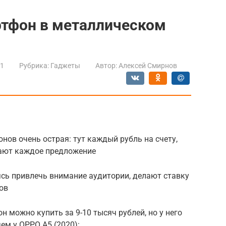
ртфон в металлическом
21
Рубрика:
Гаджеты
Автор:
Алексей Смирнов
нов очень острая: тут каждый рубль на счету,
чают каждое предложение
ясь привлечь внимание аудитории, делают ставку
ов
н можно купить за 9-10 тысяч рублей, но у него
чем у OPPO A5 (2020):