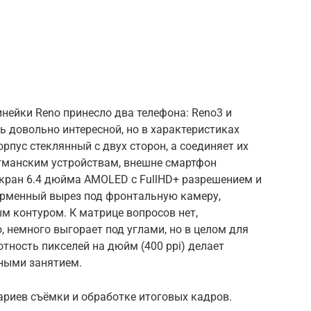
нейки Reno принесло два телефона: Reno3 и
ь довольно интересной, но в характеристиках
рпус стеклянный с двух сторон, а соединяет их
агманским устройствам, внешне смартфон
Экран 6.4 дюйма AMOLED c FullHD+ разрешением и
ирменный вырез под фронтальную камеру,
м контуром. К матрице вопросов нет,
, немного выгорает под углами, но в целом для
отность пикселей на дюйм (400 ppi) делает
тными занятием.
ариев съёмки и обработке итоговых кадров.