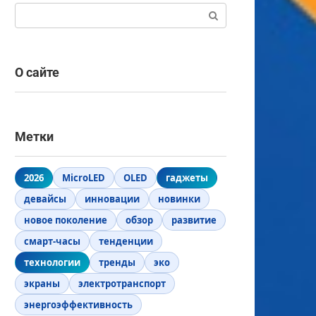
Поиск:
О сайте
Метки
2026
MicroLED
OLED
гаджеты
девайсы
инновации
новинки
новое поколение
обзор
развитие
смарт-часы
тенденции
технологии
тренды
эко
экраны
электротранспорт
энергоэффективность