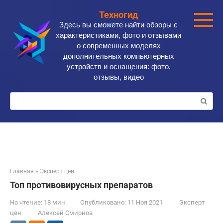
Перейти
Техногид
к
Здесь вы сможете найти обзоры с
контенту
характеристиками, фото и отзывами
о современных моделях
дополнительных компьютерных
устройств и оснащения: фото,
отзывы, видео
Поиск:
Главная
»
Эксперт цен
Топ противовирусных препаратов
На чтение:
18 мин
Опубликовано:
11 Ноя 2021
Эксперт
цен
Алексей Смирнов