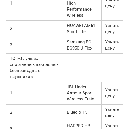
1
High-
цену
Performance
Wireless
HUAWEI AM61
Узнать
2
Sport Lite
цену
Samsung EO-
Узнать
3
BG950 U Flex
цену
ТОП-3 лучших
спортивных накладных
беспроводных
наушников
JBL Under
Узнать
1
Armour Sport
цену
Wireless Train
Узнать
2
Bluedio T5
цену
HARPER HB-
Узнать
3