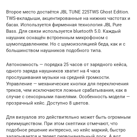
Второе место достаётся JBL TUNE 225TWS Ghost Edition.
TWS-вкладыши, акцентированные на нижних частотах и
басах. Используется фирменная технология JBL Pure
Bass. Для связи используется bluetooth 5.0. Каждый
наушник оснащён встроенным микрофоном с
шумоподавлением. Но с шумоизоляцией беда, как и с
большинством наушников подобного типа.
Автономность — порядка 25 часов от зарядного кейса,
одного заряда наушников хватит на 4 часа
прослушивания музыки на средней громкости.
Управление — механические кнопки для переключения
треков, чем исключаются ложные срабатывания, как в
случае с сенсорными панелями. Особенность модели —
прозрачный кейс. Доступно 8 цветов.
Для визуалов это действительно может быть огромным
преимуществом. При этом скептики отмечают, что
подобное решение интересно, но кейс маркий, быстро
залапывается и теряет первоначальный лоск. А вот