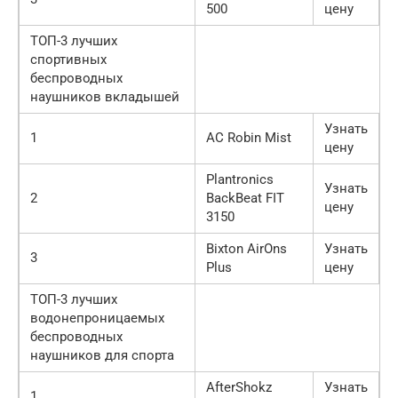
500
цену
ТОП-3 лучших
спортивных
беспроводных
наушников вкладышей
Узнать
1
AC Robin Mist
цену
Plantronics
Узнать
2
BackBeat FIT
цену
3150
Bixton AirOns
Узнать
3
Plus
цену
ТОП-3 лучших
водонепроницаемых
беспроводных
наушников для спорта
AfterShokz
Узнать
1