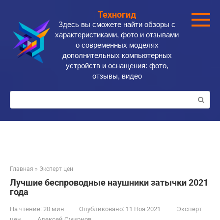
Перейти
Техногид
к
Здесь вы сможете найти обзоры с
контенту
характеристиками, фото и отзывами
о современных моделях
дополнительных компьютерных
устройств и оснащения: фото,
отзывы, видео
Поиск:
Главная
»
Эксперт цен
Лучшие беспроводные наушники затычки 2021
года
На чтение:
20 мин
Опубликовано:
11 Ноя 2021
Эксперт
цен
Алексей Смирнов