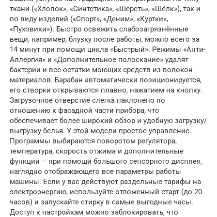
ткани («Хлопок», «Синтетика», «Шерсть», «Шёлк»), так и
по виду изделий («Спорт», «Деним», «Куртки»,
«Пуховики»). Быстро освежить слабозагрязнённые
вещи, например, блузку после работы, можно всего за
14 минут при помощи цикла «Быстрый». Режимы «Анти-
Аллергия» и «Дополнительное полоскание» удалят
бактерии и все остатки моющих средств из волокон
материалов. Барабан автоматически позиционируется,
его створки открываются плавно, нажатием на кнопку.
Загрузочное отверстие слегка наклонено по
отношению к фасадной части прибора, что
обеспечивает более широкий обзор и удобную загрузку/
выгрузку белья. У этой модели простое управление.
Программы выбираются поворотом регулятора,
температура, скорость отжима и дополнительные
функции – при помощи большого сенсорного дисплея,
наглядно отображающего все параметры работы
машины. Если у вас действуют раздельные тарифы на
электроэнергию, используйте отложенный старт (до 20
часов) и запускайте стирку в самые выгодные часы.
Доступ к настройкам можно заблокировать, что