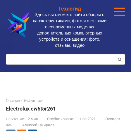
Перейти
Техногид
к
Здесь вы сможете найти обзоры с
контенту
характеристиками, фото и отзывами
о современных моделях
дополнительных компьютерных
устройств и оснащения: фото,
отзывы, видео
Поиск:
Главная
»
Эксперт цен
Electrolux ew6t5r261
На чтение:
12 мин
Опубликовано:
11 Ноя 2021
Эксперт
цен
Алексей Смирнов