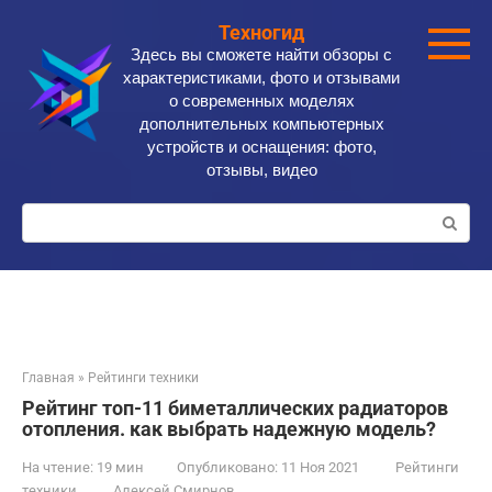
Перейти
Техногид
к
Здесь вы сможете найти обзоры с
контенту
характеристиками, фото и отзывами
о современных моделях
дополнительных компьютерных
устройств и оснащения: фото,
отзывы, видео
Поиск:
Главная
»
Рейтинги техники
Рейтинг топ-11 биметаллических радиаторов
отопления. как выбрать надежную модель?
На чтение:
19 мин
Опубликовано:
11 Ноя 2021
Рейтинги
техники
Алексей Смирнов