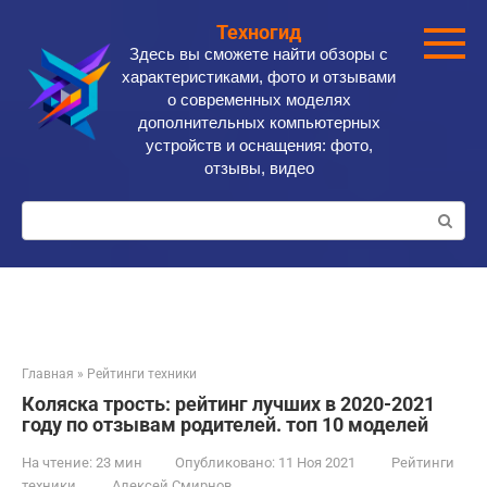
Перейти
Техногид
к
Здесь вы сможете найти обзоры с
контенту
характеристиками, фото и отзывами
о современных моделях
дополнительных компьютерных
устройств и оснащения: фото,
отзывы, видео
Поиск:
Главная
»
Рейтинги техники
Коляска трость: рейтинг лучших в 2020-2021
году по отзывам родителей. топ 10 моделей
На чтение:
23 мин
Опубликовано:
11 Ноя 2021
Рейтинги
техники
Алексей Смирнов