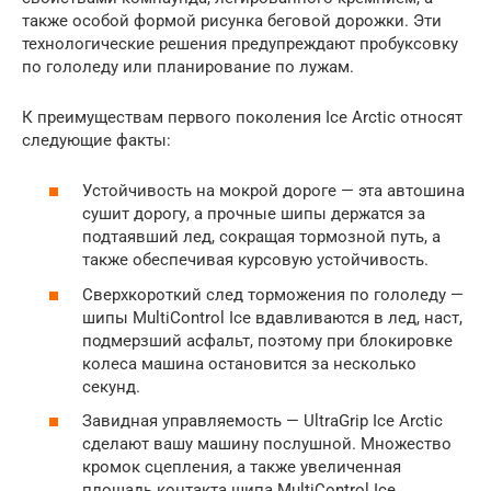
также особой формой рисунка беговой дорожки. Эти
технологические решения предупреждают пробуксовку
по гололеду или планирование по лужам.
К преимуществам первого поколения Ice Arctic относят
следующие факты:
Устойчивость на мокрой дороге — эта автошина
сушит дорогу, а прочные шипы держатся за
подтаявший лед, сокращая тормозной путь, а
также обеспечивая курсовую устойчивость.
Сверхкороткий след торможения по гололеду —
шипы MultiControl Ice вдавливаются в лед, наст,
подмерзший асфальт, поэтому при блокировке
колеса машина остановится за несколько
секунд.
Завидная управляемость — UltraGrip Ice Arctic
сделают вашу машину послушной. Множество
кромок сцепления, а также увеличенная
площадь контакта шипа MultiControl Ice