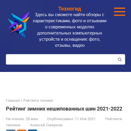
Перейти
Техногид
к
Здесь вы сможете найти обзоры с
контенту
характеристиками, фото и отзывами
о современных моделях
дополнительных компьютерных
устройств и оснащения: фото,
отзывы, видео
Поиск:
Главная
»
Рейтинги техники
Рейтинг зимних нешипованных шин 2021-2022
На чтение:
26 мин
Опубликовано:
11 Ноя 2021
Рейтинги
техники
Алексей Смирнов